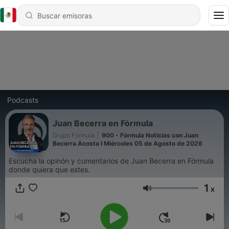
Podcasts
Juan Becerra en Fórmula
Grupo Fórmula
|
900 - Fórmula Noticias con Juan
Becerra Acosta I Miércoles 05 de Agosto de 2026
Escucha la opinón y comentarios de Juan Becerra en Fórmula
donde quiera que estes.
1
x
Volumen