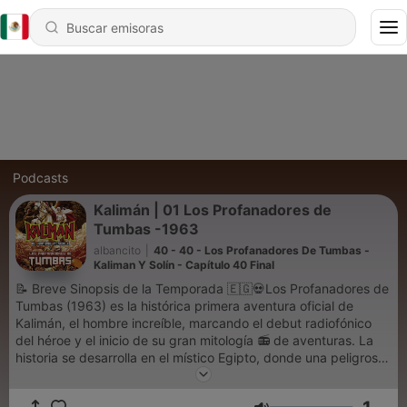
Podcasts
Kalimán | 01 Los Profanadores de
Tumbas -1963
albancito
|
40 - 40 - Los Profanadores De Tumbas -
Kaliman Y Solín - Capítulo 40 Final
📝 Breve Sinopsis de la Temporada 🇪🇬💀Los Profanadores de
Tumbas (1963) es la histórica primera aventura oficial de
Kalimán, el hombre increíble, marcando el debut radiofónico
del héroe y el inicio de su gran mitología 📻 de aventuras. La
historia se desarrolla en el místico Egipto, donde una peligrosa
banda internacional de saqueadores viola la paz de los
sepulcros para robar invaluables riquezas arqueológicas 🏺💎.