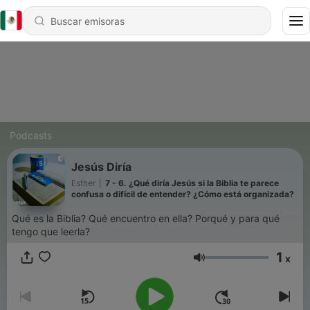
Podcasts
Jesús Diría
Esther
|
7 - 6. ¿Qué diría Jesús si la Biblia te parece
confusa o difícil de entender? ¿Cómo está organizada?
Qué es la Biblia? Qué encuentro en ella? Porqué y para qué
tengo que leerla?
1
x
Volumen