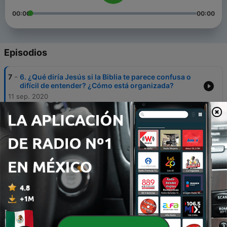
00:00
00:00
Episodios
-
7
6. ¿Qué diría Jesús si la Biblia te parece confusa o
difícil de entender? ¿Cómo está organizada?
11 sep. 2020
-
6
5-¿Qué diría Jesús si no entiendes para qué sirve la
Biblia en tu vida?
15 mayo 2020
-
5
4-👉 ¿Qué diría Jesús cuando dudas si la Biblia fue
cambiada? ¿Cómo fue preservada la Biblia?
07 mayo 2020
-
4
3-¿Qué diría Jesús si no confías en cómo se
escribió la Biblia?
30 abr. 2020