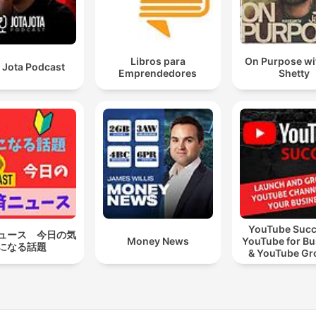
Libros para
On Purpose wi
 Jota Podcast
Emprendedores
Shetty
YouTube Succ
ュース 今日の気
Money News
YouTube for Bu
になる話題
& YouTube Gr
Video Marke