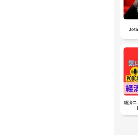
Jota
経済ニ