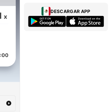
DESCARGAR APP
1
x
:00