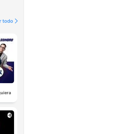
r todo
uiera