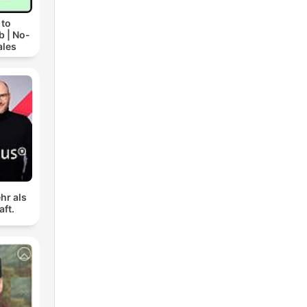
 to
b | No-
ales
hr als
aft.