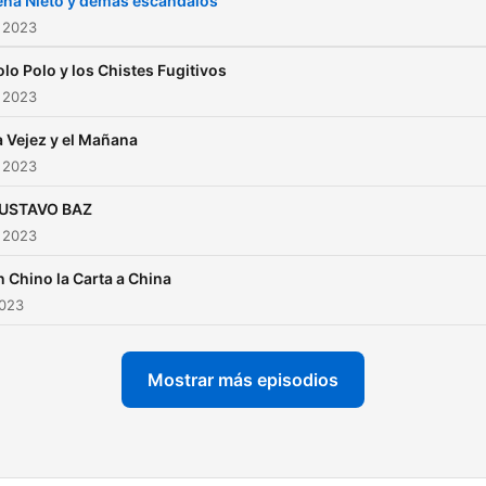
eña Nieto y demas escándalos
 2023
olo Polo y los Chistes Fugitivos
 2023
a Vejez y el Mañana
 2023
USTAVO BAZ
 2023
n Chino la Carta a China
2023
Mostrar más episodios