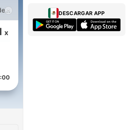
de
DESCARGAR APP
a,
 y
1
x
:00