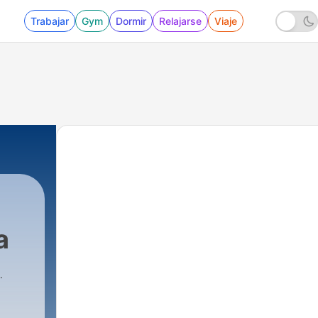
Trabajar
Gym
Dormir
Relajarse
Viaje
a