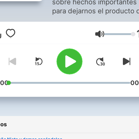
sobre hechos importantes
para dejarnos el producto 
su reflexión sobre esta vid
que va. Si le sirve, ¡sírvase
Volumen
gracias!
:00
00
ios