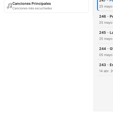
-
247
P
Canciones Principales
25 mayo
Canciones más escuchadas
-
246
P
25 mayo
-
245
L
25 mayo
-
244
G
05 mayo
-
243
E
14 abr. 