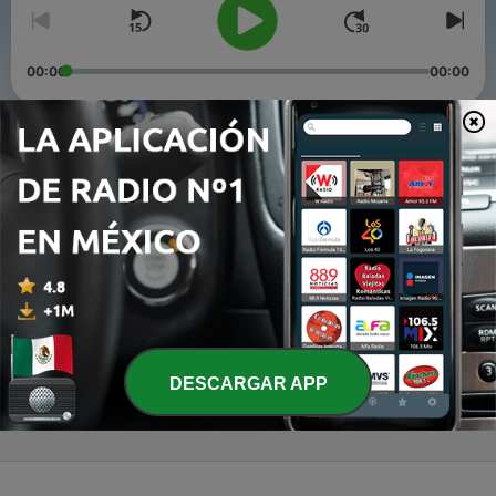
00:00
00:00
Episodios
-
3
La Reflexión de los amig@s
03 sep. 2020
-
2
Reflexiones temporada 1
03 ago. 2020
-
1
Las Gruperas Del Ayer (Trailer)
24 jul. 2020
DESCARGAR APP