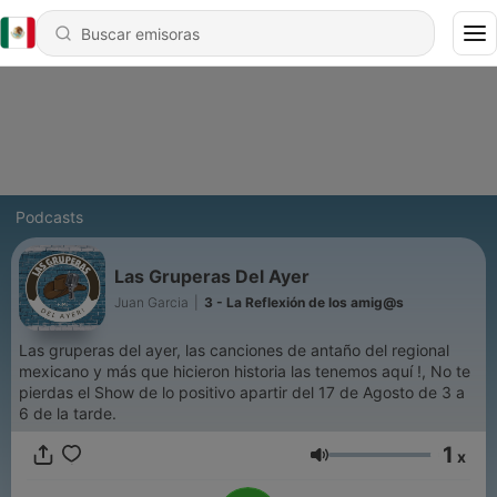
Podcasts
Las Gruperas Del Ayer
Juan Garcia
|
3 - La Reflexión de los amig@s
Las gruperas del ayer, las canciones de antaño del regional
mexicano y más que hicieron historia las tenemos aquí !, No te
pierdas el Show de lo positivo apartir del 17 de Agosto de 3 a
6 de la tarde.
1
x
Volumen