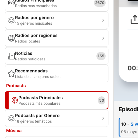
2670
Radios más escuchadas
Radios por género
15 géneros musicales
Radios por regiones
Radios locales
Noticias
155
Radios noticiosas
00
Recomendadas
Lista de las mejores radios
Podcasts
Podcasts Principales
50
Podcasts más populares
Episod
Podcasts por Género
18 géneros temáticos
-
10
Siv
Música
05 mayo