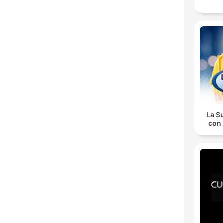
La S
con 