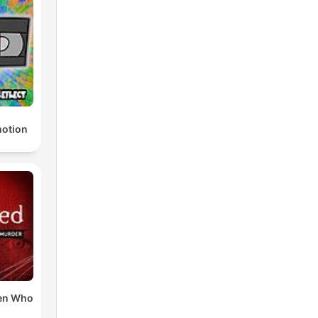
otion
en Who