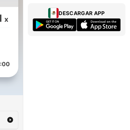
DESCARGAR APP
1
x
:00