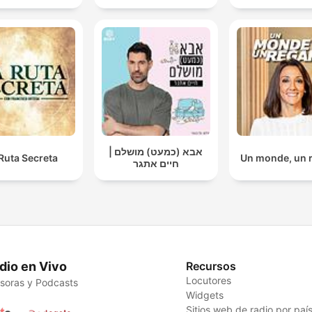
אבא (כמעט) מושלם |
Ruta Secreta
Un monde, un 
חיים אתגר
dio en Vivo
Recursos
Locutores
soras y Podcasts
Widgets
Sitios web de radio por paí