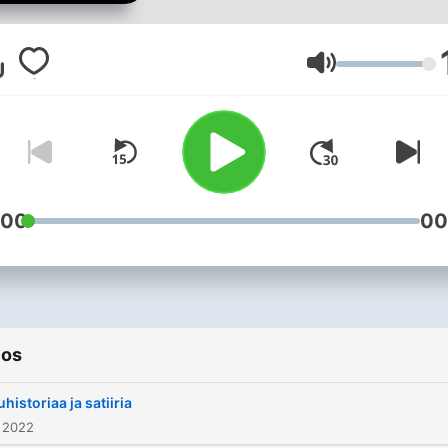
Volumen
:00
00
ios
uhistoriaa ja satiiria
 2022