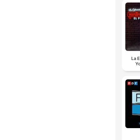
La E
Yo