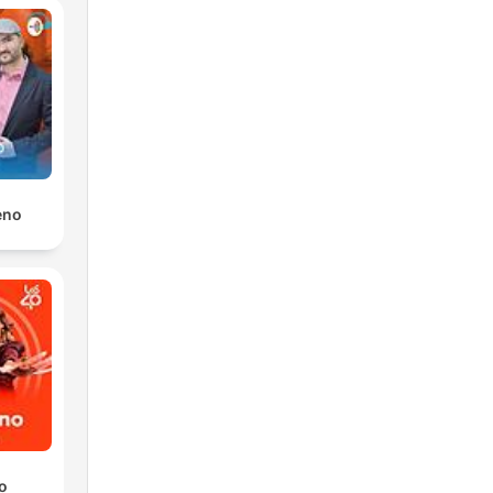
eno
o