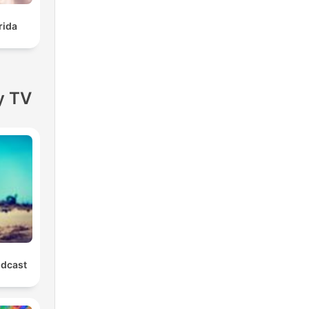
rida
y TV
odcast