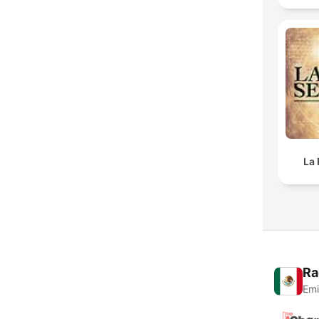
La 
Ra
Emi