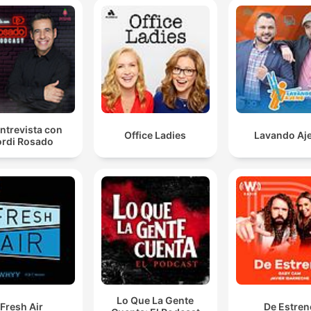
ntrevista con
Office Ladies
Lavando Aj
rdi Rosado
Lo Que La Gente
Fresh Air
De Estren