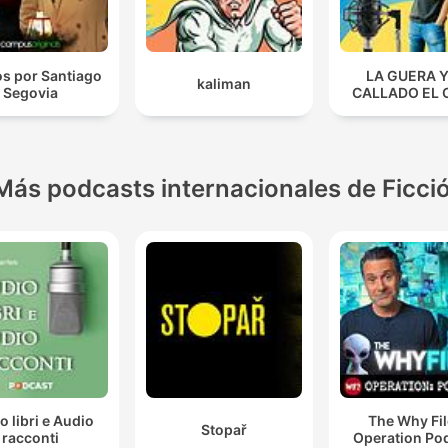
os por Santiago
LA GUERA Y
kaliman
Segovia
CALLADO EL 
Más podcasts internacionales de Ficci
o libri e Audio
The Why Fil
Stopař
racconti
Operation Po