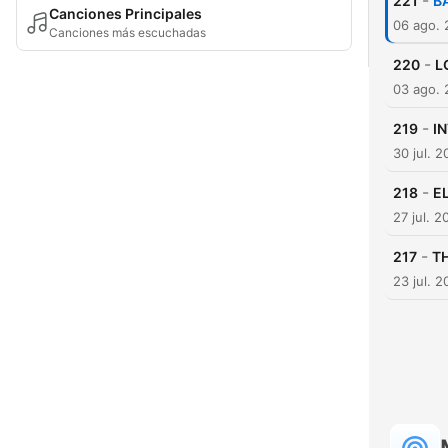
-
221
B
Canciones Principales
06 ago.
Canciones más escuchadas
-
220
L
03 ago.
-
219
IN
30 jul. 
-
218
E
27 jul. 2
-
217
T
23 jul. 