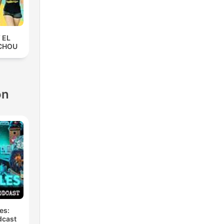
 EL
CHOU
ón
es:
dcast