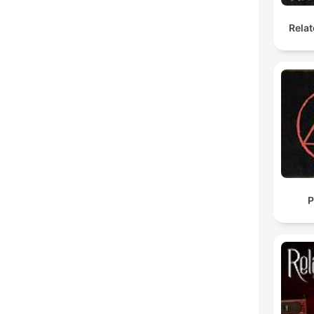
Relat
P