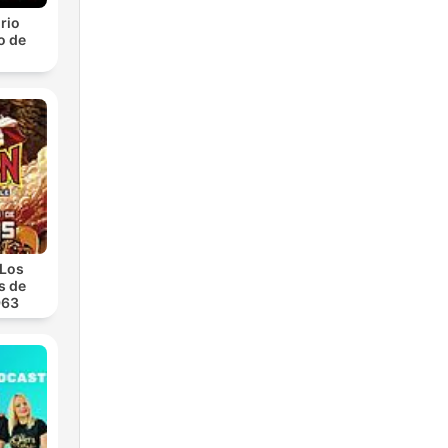
rio
o de
 Los
s de
963