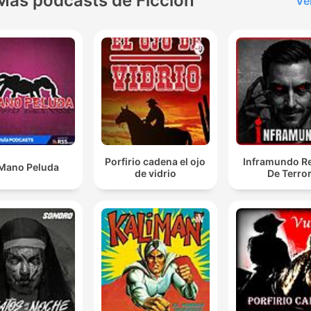
Más podcasts de Ficción
Ve
Porfirio cadena el ojo
Inframundo Re
Mano Peluda
de vidrio
De Terro