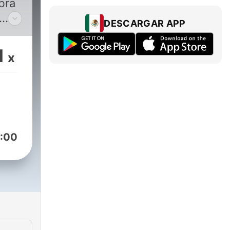
bra
DESCARGAR APP
so
1
x
s
e
:00
ros
para
la