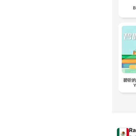
B
碧听的故事
Y
Ra