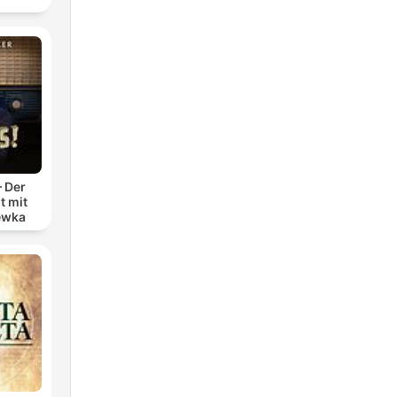
– Der
t mit
ewka