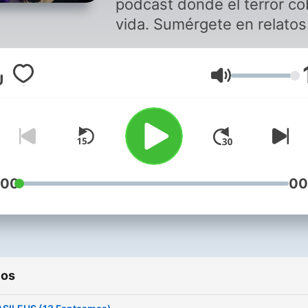
podcast donde el terror co
vida. Sumérgete en relatos
oscuros, llenos de suspen
psicológico, ruidos
Volumen
escalofriantes y escenario
que te harán dudar de la
realidad. Cada episodio te
llevará a los rincones más
siniestros del miedo: desd
historias de apariciones y
:00
00
maldiciones hasta encuent
con lo inexplicable. Aquí, las
leyendas no son solo
cuentos… pueden ser
ios
advertencias. ¿Estás listo 
escuchar lo que acecha en 