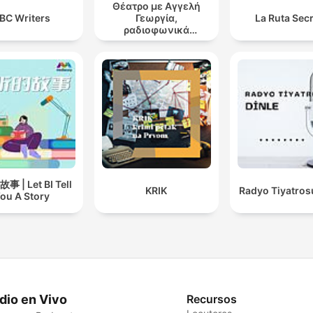
Θέατρο με Αγγελή
BC Writers
Γεωργία,
La Ruta Sec
ραδιοφωνικά
θεατρικά έργα
 | Let BI Tell
KRIK
Radyo Tiyatros
ou A Story
dio en Vivo
Recursos