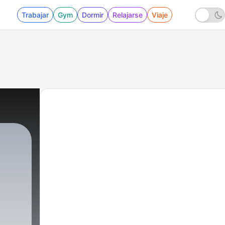
Trabajar
Gym
Dormir
Relajarse
Viaje
1 - BASILEUS (13 Fantasmas)