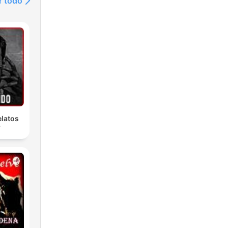
r todo
latos
r