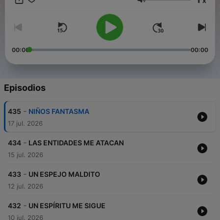
x
lugar. Prepárate para sumergirte en el misterio y la oscuridad.
Volumen
Conviértete en un supporter de este podcast:
https://www.spreaker.com/podcast/dante-moran-paranormal-
-6847821/support
.
00:00
00:00
Episodios
-
435
NIÑOS FANTASMA
17 jul. 2026
-
434
LAS ENTIDADES ME ATACAN
15 jul. 2026
-
433
UN ESPEJO MALDITO
12 jul. 2026
-
432
UN ESPÍRITU ME SIGUE
10 jul. 2026