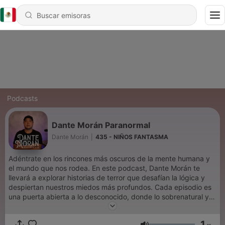
Podcasts
Dante Morán Paranormal
Dante Morán
|
435 - NIÑOS FANTASMA
Adéntrate en los rincones más oscuros de la mente humana y
el mundo que nos rodea. En este podcast, Dante Morán te
llevará a explorar historias de terror que desafían la lógica y
despiertan nuestros miedos más profundos. Cada episodio es
una puerta abierta a lo desconocido, donde lo sobrenatural y lo
inexplicable se encuentran. Si eres amante de lo inquietante y
buscas relatos que te hagan cuestionar la realidad, este es tu
1