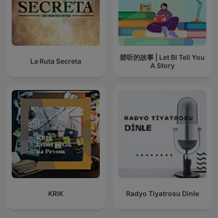
碧听的故事 | Let BI Tell You
La Ruta Secreta
A Story
KRIK
Radyo Tiyatrosu Dinle