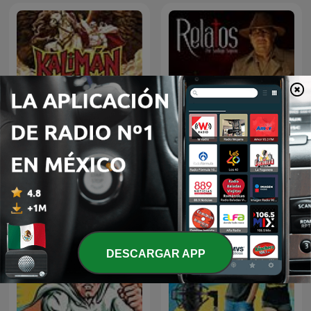
Kalimán | 01 Los
Relatos por Santiago
Profanadores de Tumbas
Segovia
-1963
DESCARGAR APP