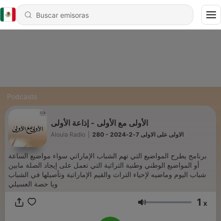
Podcasts
الأولى مع الأولى - إذاعة الأولى
280 - الاولى على الاولى 7-2-2024
|
Aloula Radio
برنامج يطرح المواضيع التي تهم الشباب الإماراتي سواء مواضيع الساعة
أو المواضيع الوطني وطنية التراثية التي تعمل على إيجاد الصلة مابين
شباب اليوم وماضيه لإحياء التراث والقيم الإماراتية وتأصيلها في الشباب
ويا ﺣﺼﺔ اﻟﻌﺴﻴﻠﻲ
1
x
Volumen