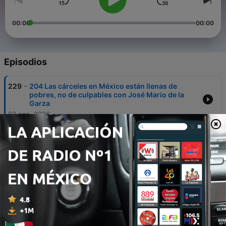
00:00
00:00
Episodios
-
229
204 Las cárceles en México están llenas de
pobres, no de culpables con José Mario de la
Garza
03 ago. 2026
-
228
203 Tengo 65 años y estoy viviendo la mejor
etapa de mi vida con Gloria Calzada
27 jul. 2026
-
227
202 Pasé de ser VÍCTIMA a perseguir P3D0FIL0S
con Nazly Borrero
20 jul. 2026
-
226
201 El regreso de la delgadez extrema y la nueva
mentira de la salud con Raquel Lobatón