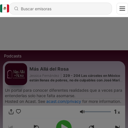
Podcasts
Más Allá del Rosa
Jessica Fernández
|
229 - 204 Las cárceles en México
están llenas de pobres, no de culpables con José Mario
de la Garza
Un portal para conocer diferentes realidades que a veces para
entenderlas solo hace falta asomarse.
Hosted on Acast. See
acast.com/privacy
for more information.
1
x
Volumen