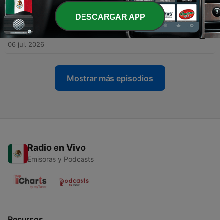
13 jul. 2026
DESCARGAR APP
-
225
200 Tourette: el SÍNDROME que TODOS juzgan y
POCOS entienden con Evelyn Trujillo
06 jul. 2026
Mostrar más episodios
Radio en Vivo
Emisoras y Podcasts
Recursos