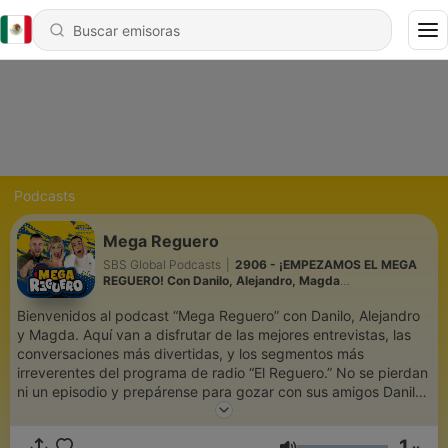
Podcasts
Mega Reguero
SBS Global Podcasts
|
2906 - ¡EMPEZAMOS EL MEGA
REGUERO! Con Danilo, Alejandro, Magda
#ElMegaReguero #LaMega1069
Bienvenidos al podcast “Mega Reguero” con Danilo, Alejandro
y Magda. Aquí van a disfrutar de las mejores entrevistas, las
conversaciones más divertidas, y los segmentos más
irreverentes del programa de radio “El Reguero.” No se pierdan
ni un episodio y prepárense para gozar con sus amigos Danilo,
Alejandro y Magda.
1