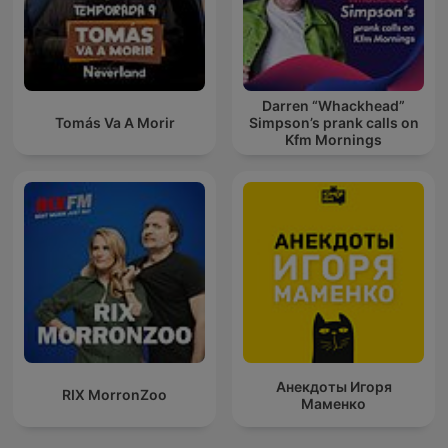
Darren “Whackhead”
Tomás Va A Morir
Simpson’s prank calls on
Kfm Mornings
Анекдоты Игоря
RIX MorronZoo
Маменко