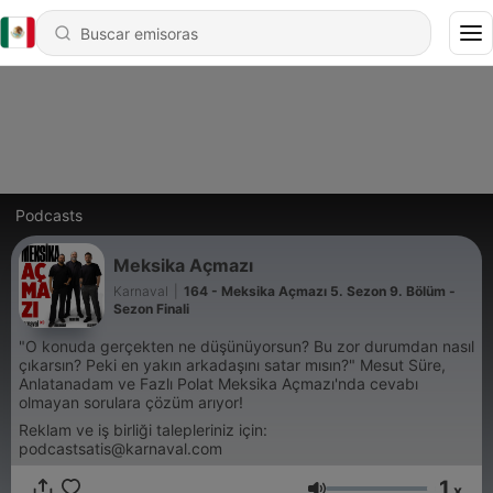
Podcasts
Meksika Açmazı
Karnaval
|
164 - Meksika Açmazı 5. Sezon 9. Bölüm -
Sezon Finali
"O konuda gerçekten ne düşünüyorsun? Bu zor durumdan nasıl
çıkarsın? Peki en yakın arkadaşını satar mısın?" Mesut Süre,
Anlatanadam ve Fazlı Polat Meksika Açmazı'nda cevabı
olmayan sorulara çözüm arıyor!
Reklam ve iş birliği talepleriniz için:
podcastsatis@karnaval.com
1
x