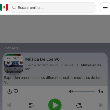
Podcasts
Música De Los 90'
Claudio Jhonnás Daniel Cid Gálvez
|
1 - Musica de los
90'
Expresión anónima de los diferentes estilos musicales de los
90'
1
x
Volumen