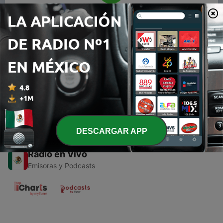
00:00
00:00
Episodios
-
1
Musica de los 90'
09 jul. 2021
DESCARGAR APP
Radio en Vivo
Emisoras y Podcasts