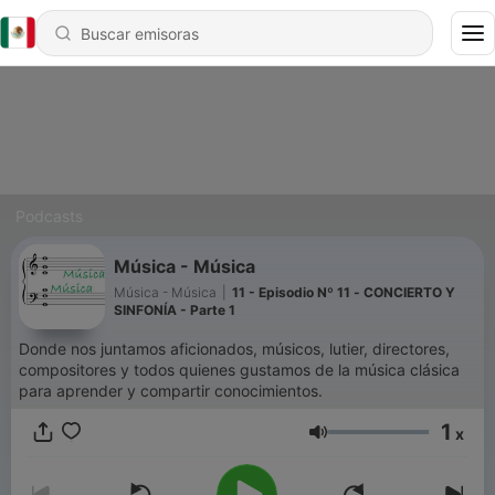
Podcasts
Música - Música
Música - Música
|
11 - Episodio Nº 11 - CONCIERTO Y
SINFONÍA - Parte 1
Donde nos juntamos aficionados, músicos, lutier, directores,
compositores y todos quienes gustamos de la música clásica
para aprender y compartir conocimientos.
1
x
Volumen