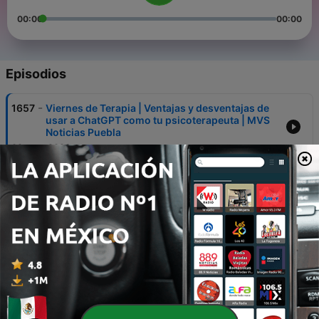
00:00
00:00
Episodios
-
1657
Viernes de Terapia | Ventajas y desventajas de
usar a ChatGPT como tu psicoterapeuta | MVS
Noticias Puebla
08 ago. 2026
-
1656
La Entrevista con Anel Nochebuena | MVS
Noticias Puebla
08 ago. 2026
-
1655
MVS Noticias Puebla | 7 de agosto de 2026
08 ago. 2026
-
1654
La Entrevista con Cristina Tello | MVS Noticias
Puebla
06 ago. 2026