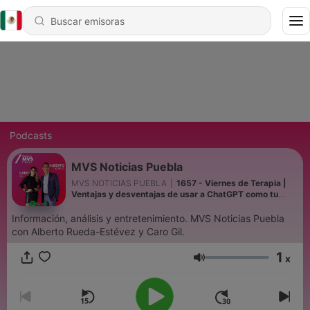
Podcasts
MVS Noticias Puebla
MVS NOTICIAS PUEBLA
|
1657 - Viernes de Terapia |
Ventajas y desventajas de usar a ChatGPT como tu
psicoterapeuta | MVS Noticias Puebla
Información, análisis y entretenimiento. MVS Noticias Puebla
con Alberto Rueda-Estévez y Caro Gil.
1
x
Volumen