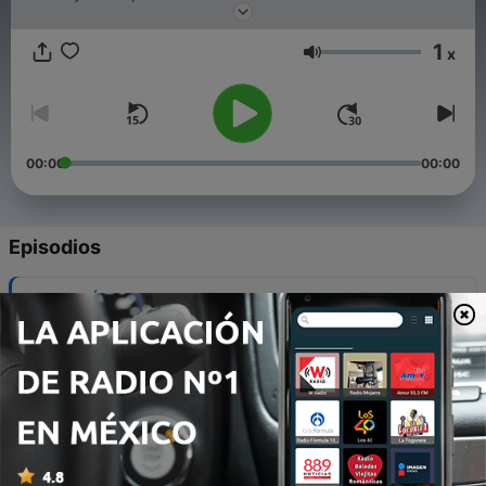
1
x
Volumen
00:00
00:00
Episodios
-
159
El CÓDIGO más ATERRADOR del narco en el
NORTE de MÉXICO | Territorio Rojo T5 E10
22 dic. 2025
-
158
El día que el MUNDO conoció al CÁRTEL JALISCO
| Territorio Rojo T5 E9
15 dic. 2025
-
157
La historia NO CONTADA de la FUGA de “EL