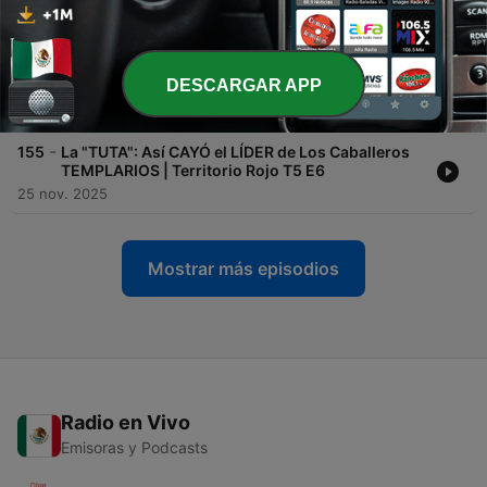
CHAPO” | Territorio Rojo T5 E8
08 dic. 2025
-
156
La MASACRE de ALLENDE: el día que el LÍDER de
DESCARGAR APP
“LOS ZETAS” cayó | Territorio Rojo T5 E7
02 dic. 2025
-
155
La "TUTA": Así CAYÓ el LÍDER de Los Caballeros
TEMPLARIOS | Territorio Rojo T5 E6
25 nov. 2025
Mostrar más episodios
Radio en Vivo
Emisoras y Podcasts