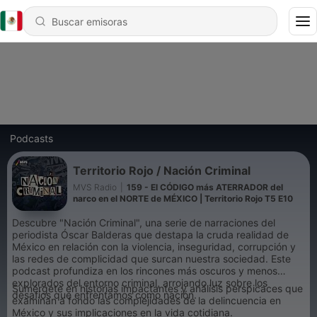
Podcasts
Territorio Rojo / Nación Criminal
MVS Radio
|
159 - El CÓDIGO más ATERRADOR del
narco en el NORTE de MÉXICO | Territorio Rojo T5 E10
Descubre "Nación Criminal", una serie de narraciones del
periodista Óscar Balderas que destapa la cruda realidad de
México en relación con la violencia, inseguridad, corrupción y
las redes de complicidad que surcan nuestra sociedad. Este
podcast profundiza en los rincones más oscuros y menos
explorados del entorno criminal, arrojando luz sobre los
Sumérgete en historias impactantes y análisis perspicaces que
desafíos que enfrentamos como nación.
examinan a fondo las complejidades de la delincuencia en
México y sus implicaciones en la vida cotidiana.