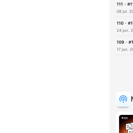
-
111
#1
08 jul. 
-
110
#1
24 jun. 
-
109
#
17 jun. 
H
Dest