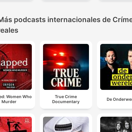
Más podcasts internacionales de Crím
reales
ed: Women Who
True Crime
De Onderwe
Murder
Documentary