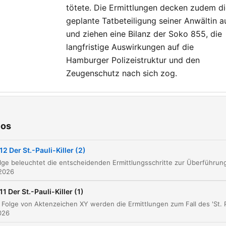
sexualisierter Gewalt gege
tötete. Die Ermittlungen decken zudem d
Kinder und Jugendliche.
geplante Tatbeteiligung seiner Anwältin a
und ziehen eine Bilanz der Soko 855, die
langfristige Auswirkungen auf die
Hamburger Polizeistruktur und den
Zeugenschutz nach sich zog.
tulos
Zusammenfassung der Ermittlungen gegen den
ios
00:00:02
Pauli-Killer
12 Der St.-Pauli-Killer (2)
Die Verhaftung von Gerd Gabriel und das
00:04:03
Durchbrechen des Schweigens
 2026
Die Festnahme von Werner Pinzner und sein
00:10:07
Geständnis
11 Der St.-Pauli-Killer (1)
Verhandlungen über Bedingungen und die Roll
2026
00:16:10
der Verteidigung