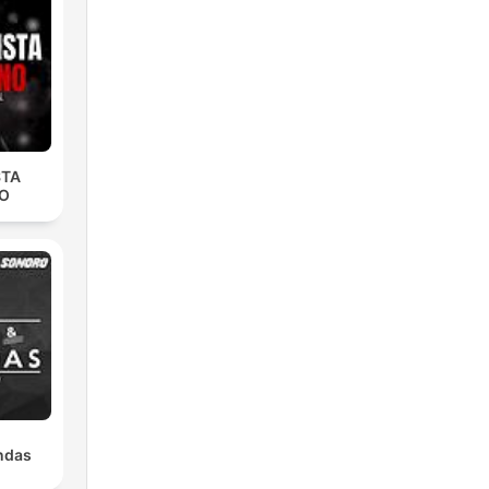
der
ne
STA
O
ndas