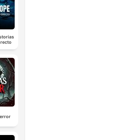
r
torias
irecto
er
n
error