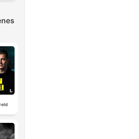
enes
reld