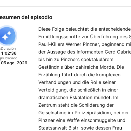
stehen auch aktuelle,
besonders relevante
esumen del episodio
Kriminalfälle im Mittelpunkt
Diese Folge beleuchtet die entscheidend
wichtige Fragen unserer Ze
Ermittlungsschritte zur Überführung des S
aufwerfen. Gemeinsam mit
Pauli-Killers Werner Pinzner, beginnend mi
ErmittlerInnen, Angehörige
Duración
der Aussage des Informanten Gerd Gabrie
1:02:36
und ExpertInnen beleucht
Publicado
bis hin zu Pinzners spektakulärem
05 ago. 2026
die Hosts auch Themen wi
Geständnis über zahlreiche Morde. Die
neue Ermittlungsmethoden
Erzählung führt durch die komplexen
Strafrecht und Opferschut
Verhandlungen und die Rolle seiner
Verteidigung, die schließlich in einer
Spezialfolgen geben einen
dramatischen Eskalation mündet. Im
tieferen Einblick in die Wel
Zentrum steht die Schilderung der
Strafverfolgung und
Geiselnahme im Polizeipräsidium, bei der
Prävention, zum Beispiel b
Pinzner eine Waffe einschmuggelte und
Cybermobbing oder
Staatsanwalt Bistri sowie dessen Frau