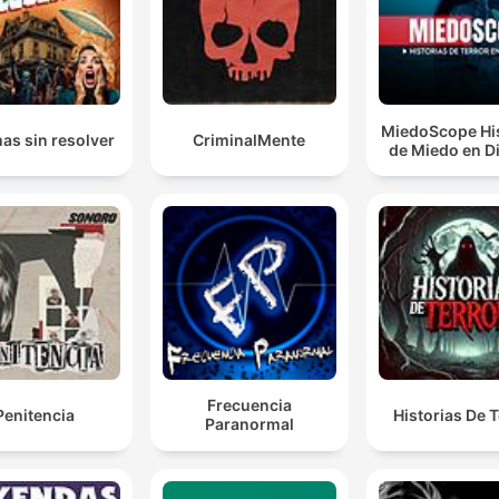
Was könnt ihr für mich tun?
00:05:41 · Dieser Satz markiert den Moment, in dem der
Informant Gerd Gabriel sein Schweigen bricht und die Ermittle
zur Zusammenarbeit bewegt.
MiedoScope His
as sin resolver
CriminalMente
de Miedo en D
Ich kann euch alles erzählen. Ich habe acht Morde
begangen, von Flensburg bis Salzburg. Und der Wien
Peter war mein Chef.
00:14:57 · Dies ist das spektakuläre Spontangegeständnis vo
Werner Pinzner, das die Dimension seiner Taten offenbart.
Stattdessen sagt er, ich gehe hin und knall ihn weg.
00:22:43 · Pinzner beschreibt seine Entscheidung, einen Mord
anstelle einer Einschüchterung zu begehen.
Frecuencia
Penitencia
Historias De T
Paranormal
Und war dann völlig perplex, als Pinzner plötzlich
aufstand mit einem Revolver in der Hand.