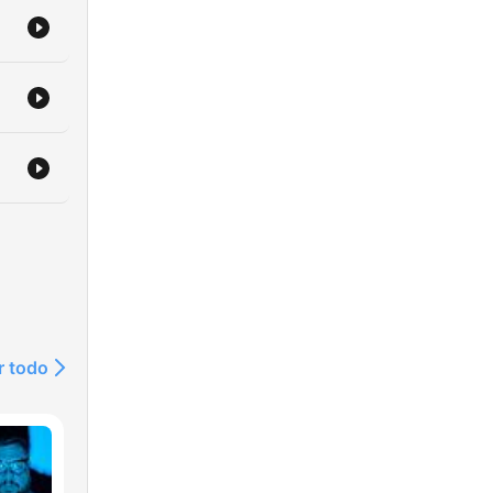
er
rde
r todo