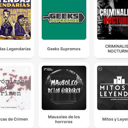
00:36:52 · Der Ermittler schildert den Moment des plötzlichen
Ausbruchs der Gewalt während der Vernehmung.
Wir sind hier von einer Rechtsanwältin, einem Organ 
Rechtspflege, überlistet worden.
00:52:34 · Der Ermittler betont den Vertrauensbruch durch ei
CRIMINALI
as Legendarias
Geeks Supremos
NOCTURN
Person, die eigentlich dem Gesetz verpflichtet ist.
Mausoleo de los
icas de Crimen
Mitos y Leye
horrores