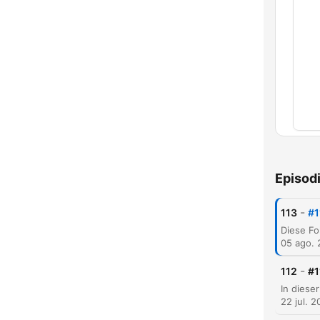
Capí
Episod
-
113
#1
05 ago.
-
112
#1
22 jul. 