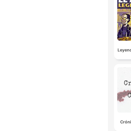
Leyend
Crón