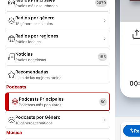
2670
Radios más escuchadas
Radios por género
15 géneros musicales
Radios por regiones
Radios locales
Noticias
155
Radios noticiosas
Recomendadas
Lista de las mejores radios
00
Podcasts
Podcasts Principales
50
Podcasts más populares
Podcasts por Género
18 géneros temáticos
Re
Música