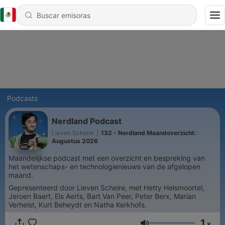
Podcasts
Nerdland Podcast
Lieven Scheire
|
132 - Nerdland Maandoverzicht:
Augustus 2026
Maandelijkse podcast met een overzicht en bespreking van
het wetenschaps- en technologienieuws van de afgelopen
maand.
Gepresenteerd door Lieven Scheire, met Hetty Helsmoortel,
Jeroen Baert, Els Aerts, Bart Van Peer, Peter Berx, Marian
Verhelst, Kurt Beheydt en Natha Kerkhofs.
1
x