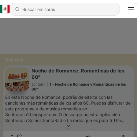
Podcasts
Noche de Romance, Romanticas de los
60"
sorita67
|
1 - Noche de Romance y Romanticas de los
60"
En esta Noche de Romance, podràs deleitarte con las
canciones más románticas de los años 60. Puedes disfrutar de
este programa y de música romántica en
Soritaradio1.blogspot.com O descarga nuestra aplicación
Soritaradio Somos SoritaRadio La radio que es para tì The
radio That is for you