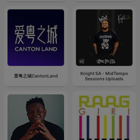
Techno Mixes
Knight SA - MidTempo
爱粤之城CantonLand
Sessions Uploads