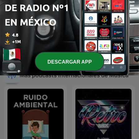
Podcast RiChArD salsa
MARCO ANTONIO SOLIS
cumbiando sonideros
EN NOCHE DE ROMANCE
DESCARGAR APP
Más podcasts internacionales de Música