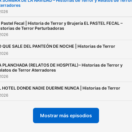
A SOMBRA DE LA NAVIDAD – Historias de Terror y Relatos de Terro
terradores
y contenido exclusivo, visi
2026
nuestro canal alterno en
YouTube: ▶
l Pastel Fecal | Historia de Terror y Brujería EL PASTEL FECAL –
istorias de Terror Perturbadoras
https://cutt.ly/3TFor4y
 2026
O QUE SALE DEL PANTEÓN DE NOCHE | Historias de Terror
 2026
A PLANCHADA (RELATOS DE HOSPITAL)– Historias de Terror y
elatos de Terror Aterradores
 2026
L HOTEL DONDE NADIE DUERME NUNCA | Historias de Terror
 2026
Mostrar más episodios