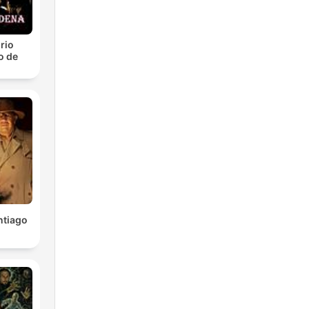
rio
o de
ntiago