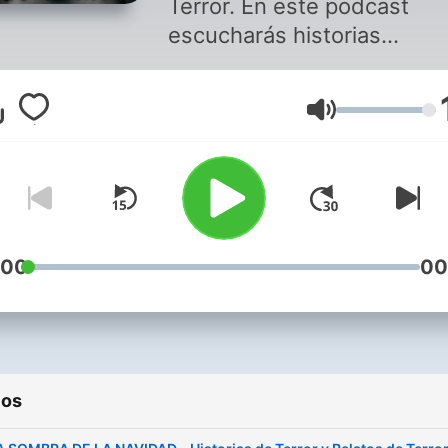
Terror. En este podcast
escucharás historias
perturbadoras y
estremecedoras, donde el
Volumen
terror se mezcla con la
realidad. Relatos que van 
allá de lo explicable,
experiencias sobrenaturale
misterios sin resolver y
testimonios basados en
:00
00
hechos reales. Ponte los
audífonos, apaga la luz y
prepárate para entrar al
Inframundo. 📩 Contacto:
ios
inframundorelatos@gmail.
🔔 Si quieres ver más histo