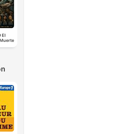
 El
 Muerte
ón