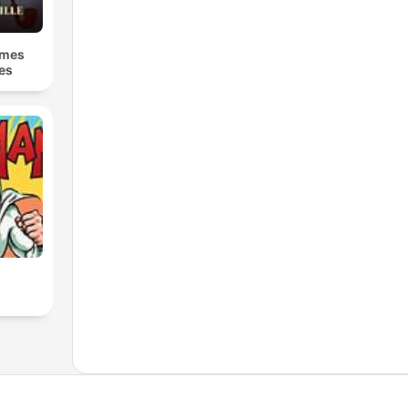
lmes
ies