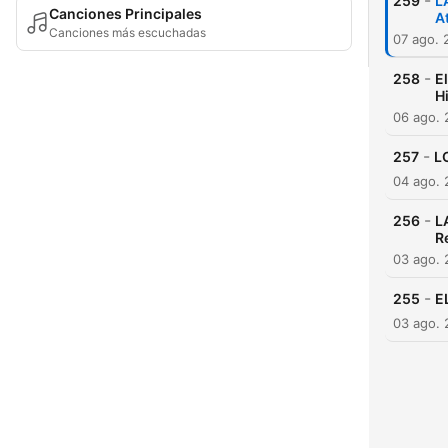
-
259
L
Canciones Principales
A
Canciones más escuchadas
07 ago. 
-
258
E
H
06 ago.
-
257
L
04 ago.
-
256
L
R
03 ago.
-
255
E
03 ago.