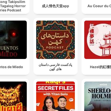
ong Takipsilim
 Tagalog Horror
成人情色天堂app
Au Coeur du 
ries Podcast
پادکست فارسی داستان
tos de Miedo
Hazel的紅
های کهن