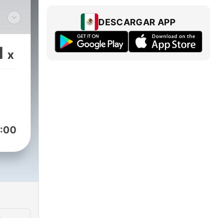
DESCARGAR APP
1
x
más
s,
:00
com
rias