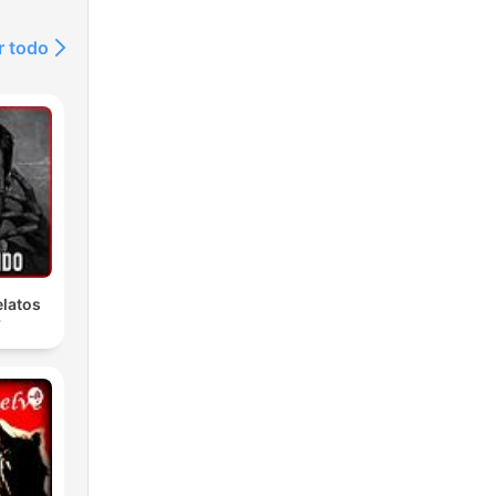
r todo
latos
r