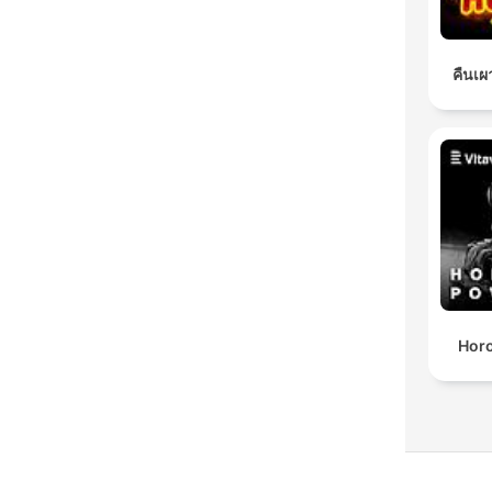
คืนเผ
Horo