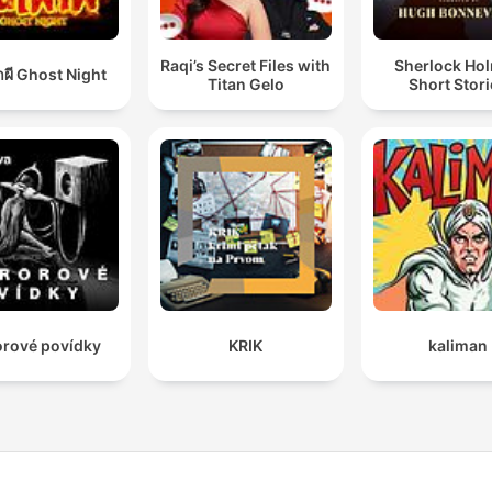
Raqi’s Secret Files with
Sherlock Ho
าผี Ghost Night
Titan Gelo
Short Stor
rové povídky
KRIK
kaliman