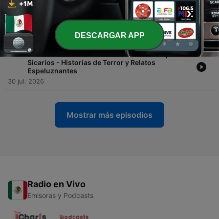
-
375
Historias de Terror Reales | Misterios Sin
Resolver - Relatos Paranormales Aterradores
01 ago. 2026
DESCARGAR APP
-
374
EL CURA HIZO UN PACTO CON EL DIABLO |
Sicarios - Historias de Terror y Relatos
Espeluznantes
30 jul. 2026
Mostrar más episodios
Radio en Vivo
Emisoras y Podcasts