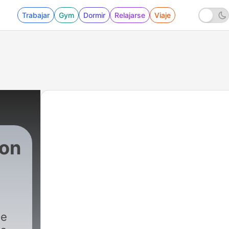
Trabajar
Gym
Dormir
Relajarse
Viaje
con
ae