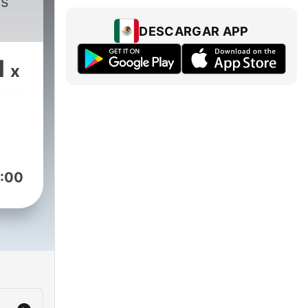
os
DESCARGAR APP
1
x
:00