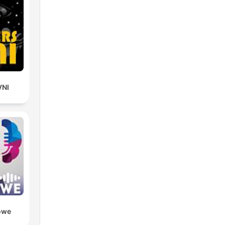
VNI
owe