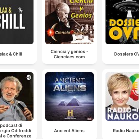
Ciencia y genios -
elax & Chill
Dossiers O
Cienciaes.com
l podcast di
orgio Odifreddi:
Ancient Aliens
Radio Nauk
i e Conferenze.