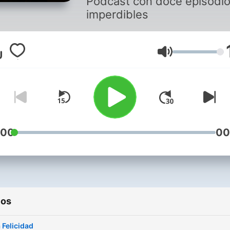
Podcast con doce episodi
imperdibles
Volumen
:00
00
ios
a Felicidad