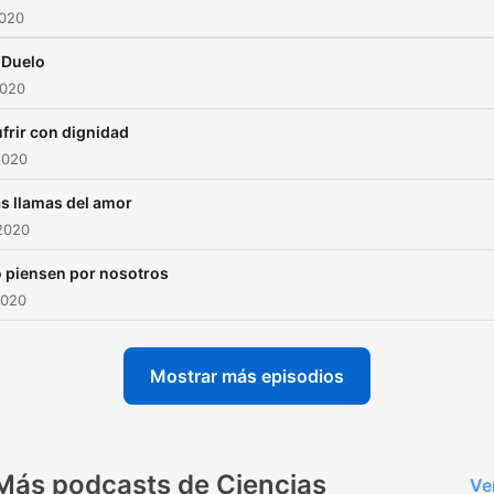
2020
l Duelo
2020
ufrir con dignidad
2020
as llamas del amor
2020
o piensen por nosotros
2020
Mostrar más episodios
Más podcasts de Ciencias
Ve