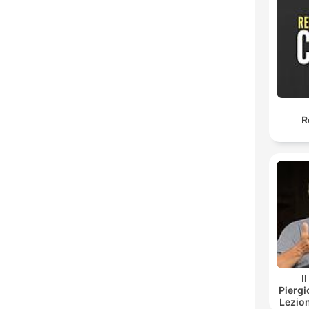
R
I
Piergi
Lezion