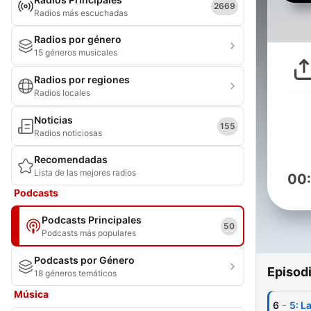
2669
Radios más escuchadas
Radios por género
15 géneros musicales
Radios por regiones
Radios locales
Noticias
155
Radios noticiosas
Recomendadas
Lista de las mejores radios
00
Podcasts
Podcasts Principales
50
Podcasts más populares
Podcasts por Género
Episod
18 géneros temáticos
Música
-
6
5: L