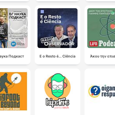
аука Подкаст
E o Resto é... Ciência
Άκου την επι