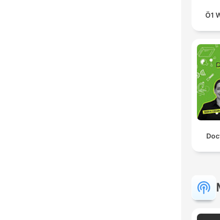
Ö1 W
Doc