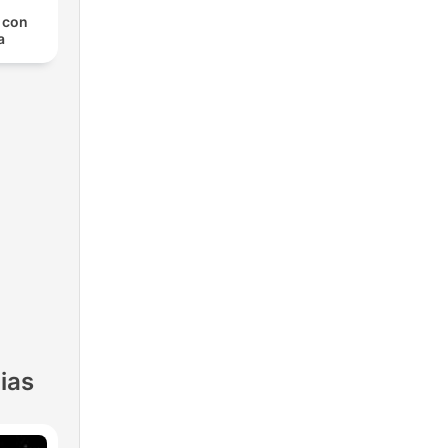
, con
a
ias