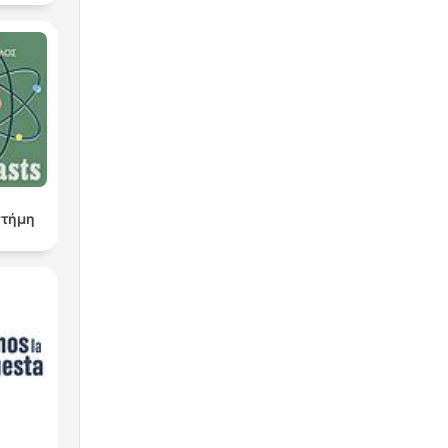
στήμη