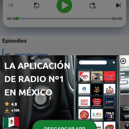
00:00
00:00
Episodios
-
40
Veinte Por Ciento
18 mayo 2016
-
39
Tu Sabes Cómo Se Maneja
18 mayo 2016
-
38
Tortas y Cafeces
18 mayo 2016
-
37
Secuestrador
18 mayo 2016
-
36
Quiero Ver El Video