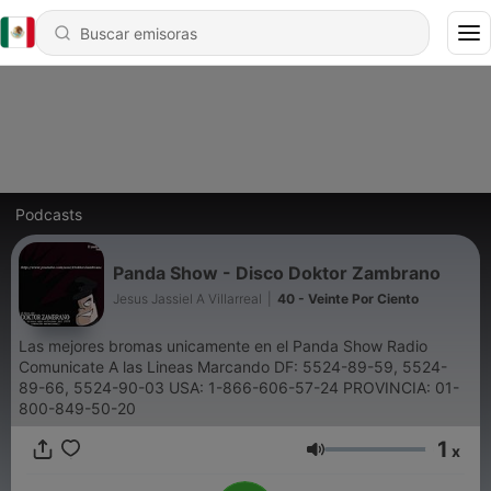
Podcasts
Panda Show - Disco Doktor Zambrano
Jesus Jassiel A Villarreal
|
40 - Veinte Por Ciento
Las mejores bromas unicamente en el Panda Show Radio
Comunicate A las Lineas Marcando DF: 5524-89-59, 5524-
89-66, 5524-90-03 USA: 1-866-606-57-24 PROVINCIA: 01-
800-849-50-20
1
x
Volumen