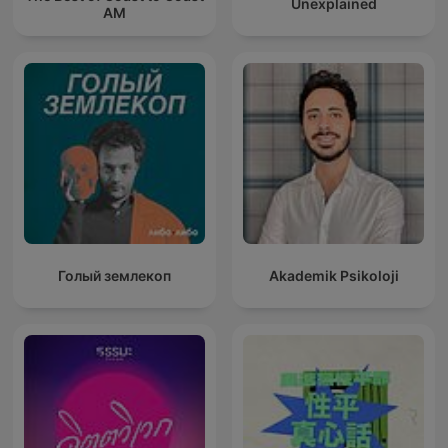
Unexplained
AM
Голый землекоп
Akademik Psikoloji