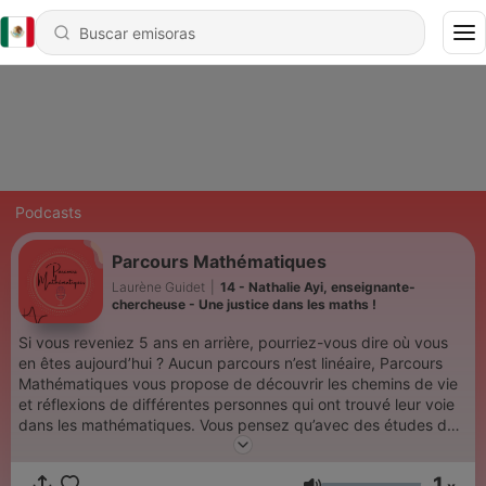
Podcasts
Parcours Mathématiques
Laurène Guidet
|
14 - Nathalie Ayi, enseignante-
chercheuse - Une justice dans les maths !
Si vous reveniez 5 ans en arrière, pourriez-vous dire où vous
en êtes aujourd’hui ? Aucun parcours n’est linéaire, Parcours
Mathématiques vous propose de découvrir les chemins de vie
et réflexions de différentes personnes qui ont trouvé leur voie
dans les mathématiques. Vous pensez qu’avec des études de
mathématiques, on ne peut faire que prof ou chercheur alors
ce podcast vous fera certainement changer d’avis !
1