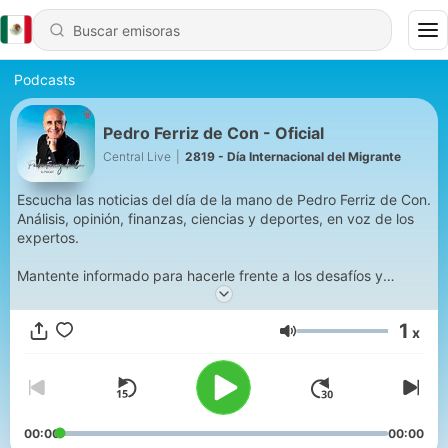
Podcasts
Pedro Ferriz de Con - Oficial
Central Live
|
2819 - Día Internacional del Migrante
Escucha las noticias del día de la mano de Pedro Ferriz de Con.
Análisis, opinión, finanzas, ciencias y deportes, en voz de los
expertos.
Mantente informado para hacerle frente a los desafíos y
oportunidades de la vida cotidiana.
1
x
Conviértete en un supporter de este podcast:
Volumen
https://www.spreaker.com/podcast/pedro-ferriz-de-con-
oficial--5049035/support
.
00:00
00:00