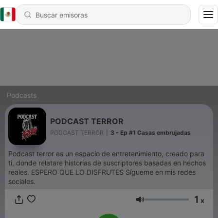
Podcasts
PODCAST TERROR
PODCAST TERROR
|
3 - Ep #1 Casas embrujadas
Podcast terror es un espacio de entretenimiento, creado para
ti, donde relatare historias de suscriptores basadas en hechos
reales. ESPERO QUE LO DISFRUTES Sígueme en mis redes
sociales.
1
x
Volumen