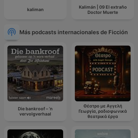
Kalimán | 09 El extraño
kaliman
Doctor Muerte
Más podcasts internacionales de Ficción
Θέατρο με Αγγελή
Die bankroof – ’n
Γεωργία, ραδιοφωνικά
vervolgverhaal
θεατρικά έργα