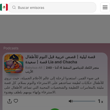
Podcasts
قصص عربية قبل النوم للأطفال丨قصة ليلية
سعيدة丨قصة Lia and Chacha
Babybus-AR
|
240 - متجر الكعك للديناصور المنقط 6: أذنا
الأرنب
في ضوء القمر، استعدوا لرحلة إلى عالم الأحلام الجميلة، حيث نروي
للأطفال حكايات لطيفة تساعدهم على الاسترخاء والنوم بسلام. كل قصة
مليئة بالمغامرات اللطيفة والشخصيات المحببة التي تساعد الأطفال على
الاسترخاء وإنهاء يومهم بلطف وهدوء.
1
x
Volumen