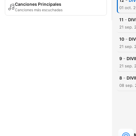
-
12
DIV
Canciones Principales
01 oct. 
Canciones más escuchadas
-
11
DIV
21 sep. 
-
10
DI
21 sep. 
-
9
DIVI
21 sep. 
-
8
DIV
08 sep. 