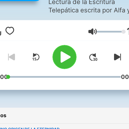
Lectura de la Escritura
Telepática escrita por Alfa 
Omega. Los Planos están 
www.alfayomega.com/ Esta
Volumen
Nueva Revelación está
profetizada en el Apocalips
capítulo 5, como El Rollo y 
Cordero. Esta Doctrina exp
el Origen de las Cosas, y
anuncia Lo que Vendrá; rev
:00
00
que la Tierra es un planeta
pruebas, cuyos moradores
tienen un olvido de su pas
galáctico. Y prepara a la
ios
humanidad para el
advenimiento de un Nuevo