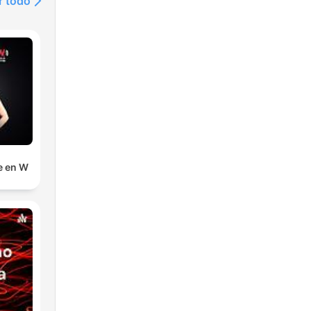
r todo
e en W