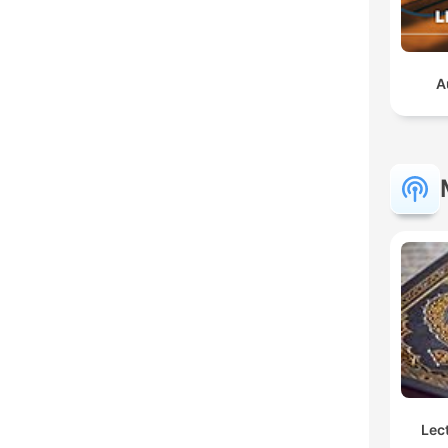
A
Lec