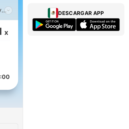
y
DESCARGAR APP
en
1
x
is,
el
lica
ela
:00
 de
ado