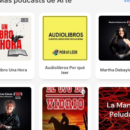
Más podcasts de Arte
Ve
Audiolibros Por qué
ibro Una Hora
Martha Debayl
leer