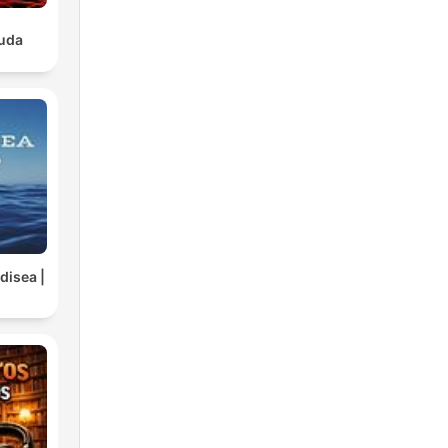
luda
disea |