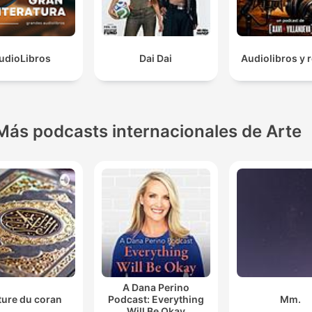
udioLibros
Dai Dai
Audiolibros y r
Más podcasts internacionales de Arte
A Dana Perino
ture du coran
Podcast: Everything
Mm.
Will Be Okay