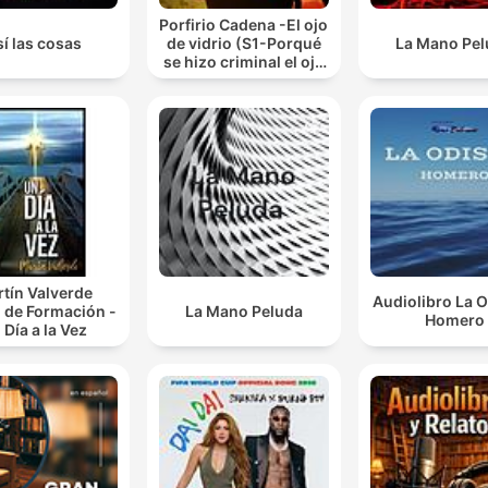
Porfirio Cadena -El ojo
í las cosas
de vidrio (S1-Porqué
La Mano Pe
se hizo criminal el ojo
de vidrio.)
tín Valverde
Audiolibro La O
 de Formación -
La Mano Peluda
Homero
 Día a la Vez