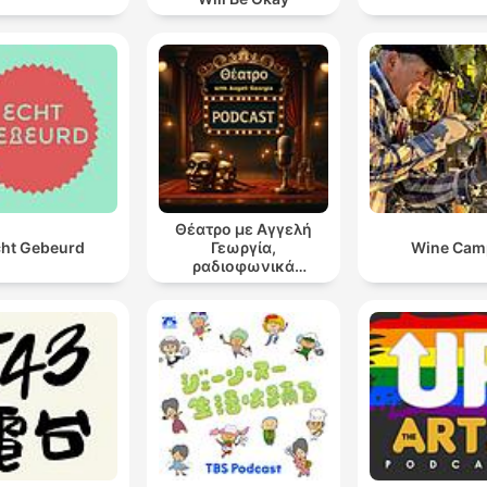
Θέατρο με Αγγελή
ht Gebeurd
Γεωργία,
Wine Cam
ραδιοφωνικά
θεατρικά έργα