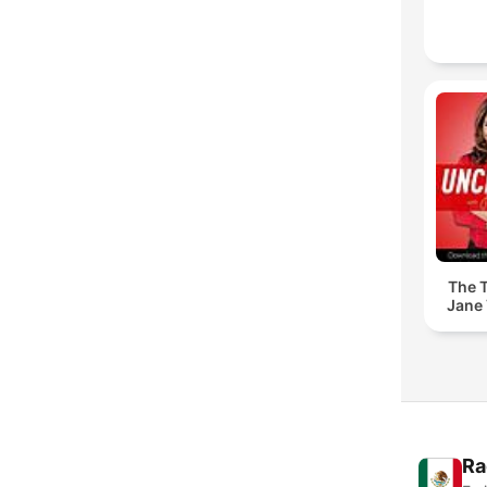
The T
Jane 
Ra