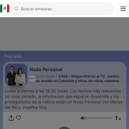
Podcasts
Nada Personal
Radio Duna
|
2300 - Megarreforma al TC, cambio
de mando en Colombia y cifras de robos violentos
Lunes a viernes a las 18.00 horas. Los hechos más relevantes
de cada jornada, la información que sigue en desarrollo y los
protagonistas de la noticia están en Nada Personal con Matías
del Río y Josefina Ríos.
1
x
Volumen