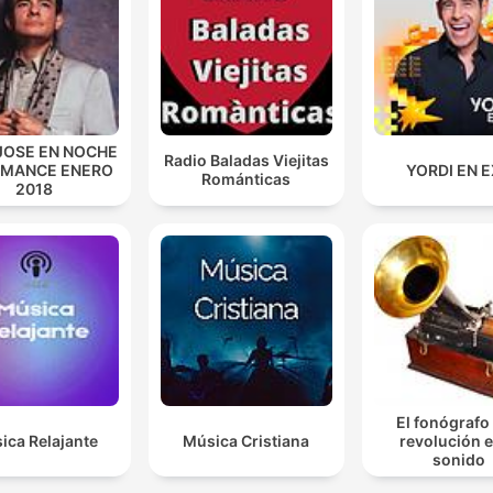
JOSE EN NOCHE
Radio Baladas Viejitas
OMANCE ENERO
YORDI EN 
Románticas
2018
El fonógrafo
ica Relajante
Música Cristiana
revolución e
sonido