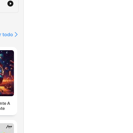
r todo
nte A
nte