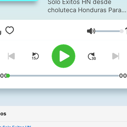
Solo Exitos HN desde
choluteca Honduras Para
mundo
Volumen
:00
00
ios