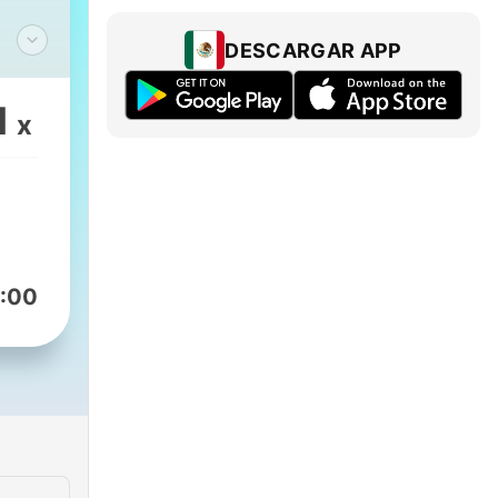
DESCARGAR APP
1
x
:00