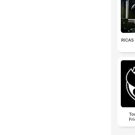
RICAS
To
Fr