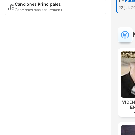
-
1
Radi
Canciones Principales
22 jul. 
Canciones más escuchadas
VICE
E