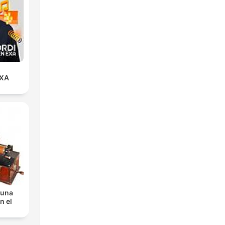
EXA
 una
n el