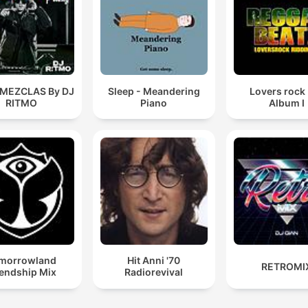
 MEZCLAS By DJ
Sleep - Meandering
Lovers rock
RITMO
Piano
Album I
morrowland
Hit Anni '70
RETROMI
iendship Mix
Radiorevival