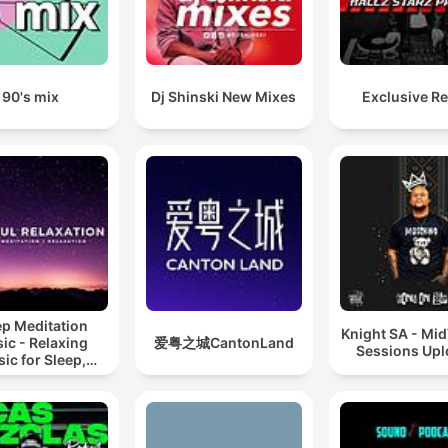
90's mix
Dj Shinski New Mixes
Exclusive R
ep Meditation
Knight SA - Mi
ic - Relaxing
爱粤之城CantonLand
Sessions Up
ic for Sleep,
editation &
Relaxation