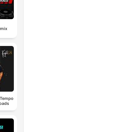
emix
dTempo
loads