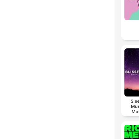
Sle
Mus
Mus
M