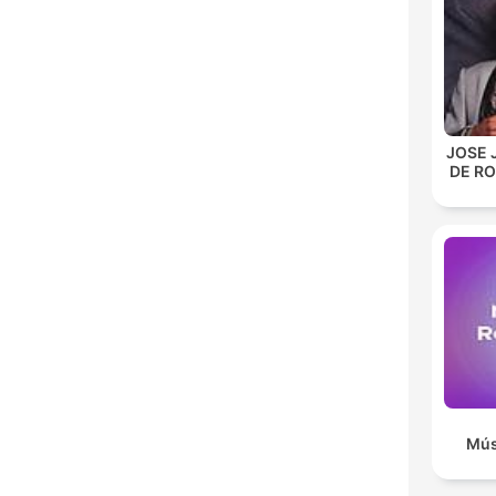
JOSE 
DE R
Mús