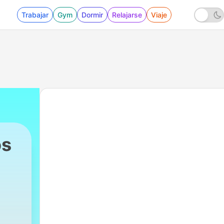
Trabajar
Gym
Dormir
Relajarse
Viaje
os