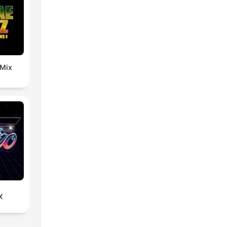
 Mix
X