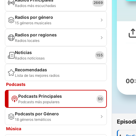
2669
Radios más escuchadas
Radios por género
15 géneros musicales
Radios por regiones
Radios locales
Noticias
155
Radios noticiosas
Recomendadas
Lista de las mejores radios
00
Podcasts
Podcasts Principales
50
Podcasts más populares
Podcasts por Género
18 géneros temáticos
Episod
Música