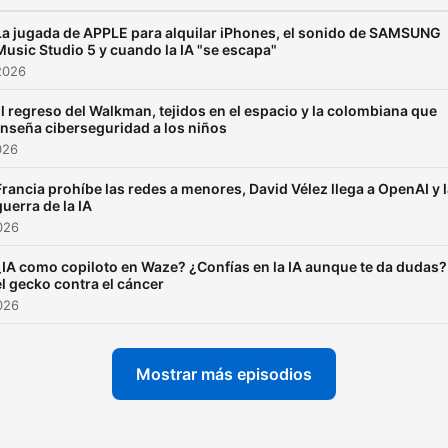
La jugada de APPLE para alquilar iPhones, el sonido de SAMSUNG
Music Studio 5 y cuando la IA "se escapa"
2026
l regreso del Walkman, tejidos en el espacio y la colombiana que
nseña ciberseguridad a los niños
026
Francia prohíbe las redes a menores, David Vélez llega a OpenAI y 
guerra de la IA
2026
¿IA como copiloto en Waze? ¿Confías en la IA aunque te da dudas?
el gecko contra el cáncer
2026
Mostrar más episodios