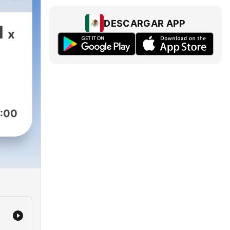
ier
DESCARGAR APP
1
x
 y
 a
nto
:00