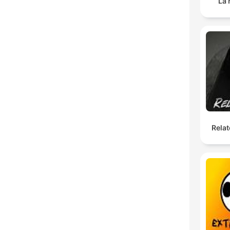
La 
Relat