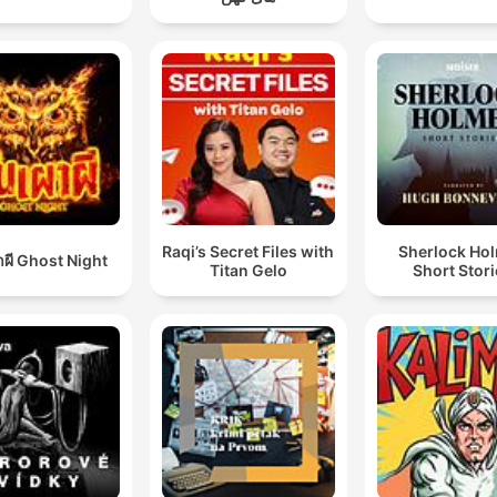
Raqi’s Secret Files with
Sherlock Ho
าผี Ghost Night
Titan Gelo
Short Stor