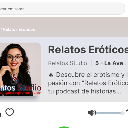
Relatos Eróticos
Relatos Erótico
Relatos Studio
|
5 - La Aventura Inesperada en el Autobús
🔥 Descubre el erotismo y 
pasión con "Relatos Erótico
tu podcast de historias
eróticas en español.
Sumérgete en cuentos par
adultos y narraciones
Volumen
sensuales donde la rutina 