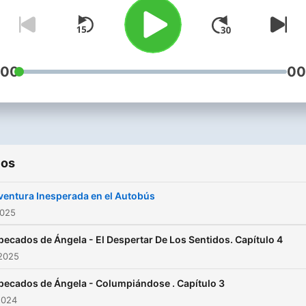
transforma en aventura. C
semana, te traemos
audiorrelatos audaces par
redescubrir la intimidad,
:00
00
explorar fantasías y escuc
confesiones íntimas. 🎧 Si
buscas un espacio para
explorar los límites del des
ios
el amor y el placer, únete a
nuestra travesía. "Relatos
ventura Inesperada en el Autobús
Studio" te espera para
2025
encender esa chispa que
pecados de Ángela - El Despertar De Los Sentidos. Capítulo 4
creías perdida. 🎙️ Temas:
 2025
Relatos de pasión, cuentos
pecados de Ángela - Columpiándose . Capítulo 3
eróticos, deseo, intimidad,
2024