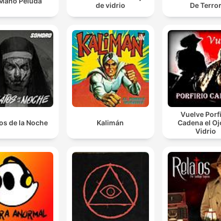
Mano Peluda
de vidrio
De Terro
Vuelve Porfi
os de la Noche
Kalimán
Cadena el Oj
Vidrio