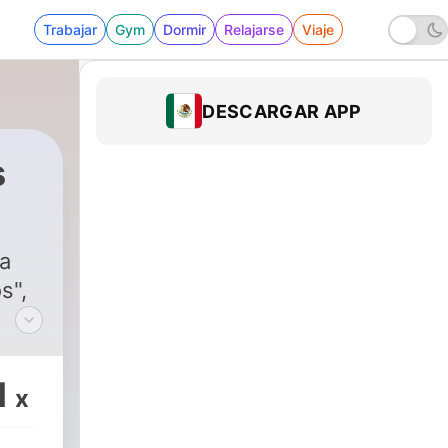
Trabajar
Gym
Dormir
Relajarse
Viaje
DESCARGAR APP
s
la
s",
a
1
x
se