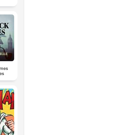
lmes
ies