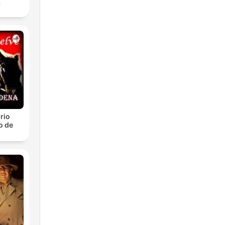
r
rio
o de