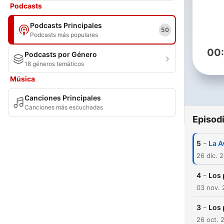
Podcasts
Podcasts Principales
50
Podcasts más populares
00
Podcasts por Género
18 géneros temáticos
Música
Canciones Principales
Canciones más escuchadas
Episod
-
5
La A
26 dic. 
-
4
Los 
03 nov.
-
3
Los 
26 oct. 