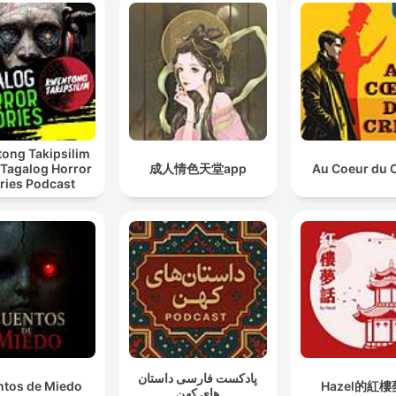
ong Takipsilim
 Tagalog Horror
成人情色天堂app
Au Coeur du 
ries Podcast
پادکست فارسی داستان
tos de Miedo
Hazel的紅
های کهن