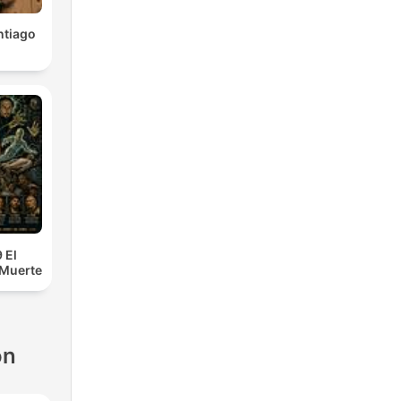
ntiago
 El
 Muerte
ón