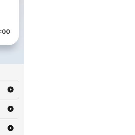
ada
a
:00
har
eo,