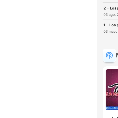
-
2
Los 
03 ago.
-
1
Los 
03 mayo