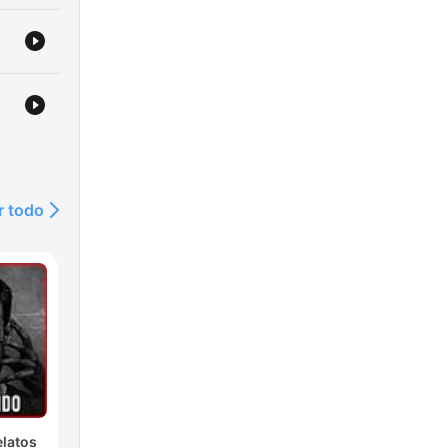
r todo
latos