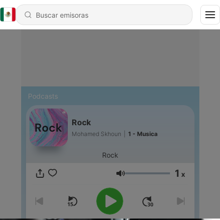
Podcasts
Rock
Mohamed Skhoun
|
1 - Musica
Rock
1
x
Volumen