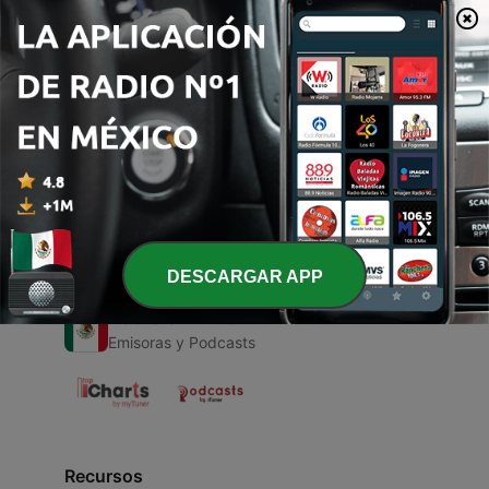
00:00
00:00
Episodios
-
1
Musica
09 mayo 2021
DESCARGAR APP
Radio en Vivo
Emisoras y Podcasts
Recursos