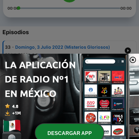
00:00
00:00
Episodios
-
33
Domingo, 3 Julio 2022 (Misterios Gloriosos)
03 jul. 2022
-
32
Sabado, 2 Julio 2022 (Misterios Gozosos)
02 jul. 2022
-
31
Viernes, 1 Julio 2022 (Misterios Dolorosos)
01 jul. 2022
-
30
Jueves, 30 Junio 2022 (Misterios Luminosos)
30 jun. 2022
-
29
Miercoles, 29 Junio 2022 (Misterios Gloriosos)
DESCARGAR APP
29 jun. 2022