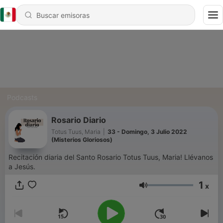
Podcasts
Rosario Diario
Totus Tuus, Maria
|
33 - Domingo, 3 Julio 2022
(Misterios Gloriosos)
Recitación diaria del Santo Rosario Totus Tuus, Maria! Llévanos
a Jesús.
1
x
Volumen