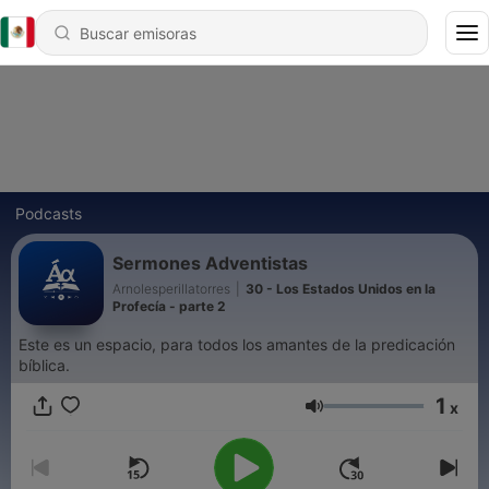
Podcasts
Sermones Adventistas
Arnolesperillatorres
|
30 - Los Estados Unidos en la
Profecía - parte 2
Este es un espacio, para todos los amantes de la predicación
bíblica.
1
x
Volumen