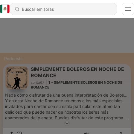
Podcasts
SIMPLEMENTE BOLEROS EN NOCHE DE
ROMANCE
sorita67
|
1 - SIMPLEMENTE BOLEROS EN NOCHE DE
ROMANCE.
Nada como disfrutar de una buena interpretación de Boleros...
Y en esta Noche de Romance tenemos a los más especiales
invitados para cantar con su estilo particular este ritmo tan
delicioso que puede hacer de nosotros los seres más
enamorados del planeta. Puedes disfrutar de este programa y
de música romántica en Soritaradio1.blogspot.com O descarga
nuestra aplicación Soritaradio Somos SoritaRadio La radio que