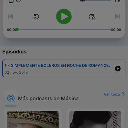
1
x
es para tì The radio That is for you
Volumen
00:00
00:00
Episodios
-
1
SIMPLEMENTE BOLEROS EN NOCHE DE ROMANCE.
02 nov. 2019
Ver todo
Más podcasts de Música