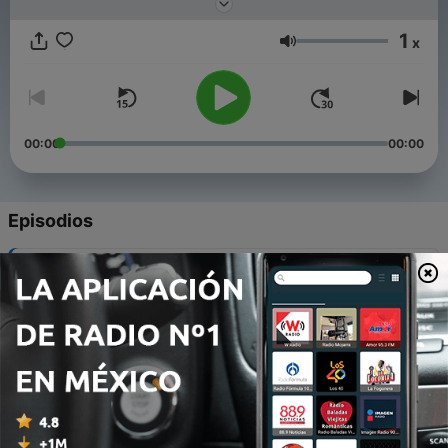
qui a sans nul doute possible marqué l'Histoire.
1
x
Volumen
00:00
00:00
Episodios
-
12
INTERVIEW - Le repos éternel de la reine Elizabeth
II
19 sep. 2022
-
11
INTERVIEW - Les coulisses des funérailles de la
reine Elizabeth II
18 sep. 2022
-
10
INTERVIEW - Un cadeau très symbolique