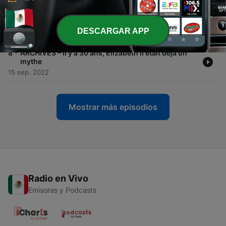
17 sep. 2022
-
9
BONUS - Plongez dans les archives d'Europe 1
DESCARGAR APP
16 sep. 2022
-
8
ARCHIVES – Il y a 30 ans, Elizabeth II était déjà un
mythe
15 sep. 2022
Mostrar más episodios
Radio en Vivo
Emisoras y Podcasts