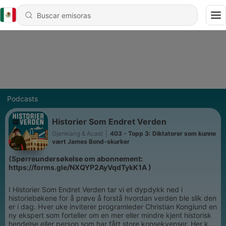
Podcasts
Historier Som Endret Verden
Gjenklang & Acast
|
403 - Topp 3: Diktatorer som kunne
vært James Bond-skurker
(Spørreundersøkelse om abonnement:
https://forms.gle/NXQYP2AyVqdTykK1A )
I Historier Som Endret Verden tar vi et dypdykk ned i
historiebøkene for å prøve å forstå hvordan verden ble slik den
er i dag. Hver uke inviterer programleder Christian Konglund en
ny ekspert som forteller om en mer eller mindre kjent historisk
hendelse eller person som har fått store konsekvenser. Her kan