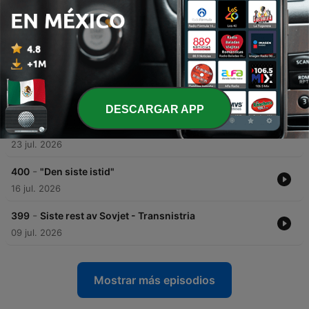
-
403
Topp 3: Diktatorer som kunne vært James Bond-
skurker
06 ago. 2026
-
402
Julius Caesar og Gallerkrigene - Hele historien
30 jul. 2026
DESCARGAR APP
-
401
Keiser Wilhelm II - en oppvekst skapt for å
mislykkes
23 jul. 2026
-
400
"Den siste istid"
16 jul. 2026
-
399
Siste rest av Sovjet - Transnistria
09 jul. 2026
Mostrar más episodios