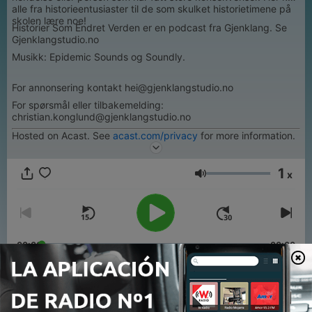
alle fra historieentusiaster til de som skulket historietimene på
skolen lære noe!
Historier Som Endret Verden er en podcast fra Gjenklang. Se
Gjenklangstudio.no
Musikk: Epidemic Sounds og Soundly.
For annonsering kontakt hei@gjenklangstudio.no
For spørsmål eller tilbakemelding:
christian.konglund@gjenklangstudio.no
Hosted on Acast. See
acast.com/privacy
for more information.
1
x
Volumen
00:00
00:00
Episodios