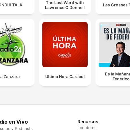
The Last Word with
ONDHI TALK
Les Grosses 
Lawrence O’Donnell
Es la Mañan
La Zanzara
Última Hora Caracol
Federico
dio en Vivo
Recursos
Locutores
soras y Podcasts