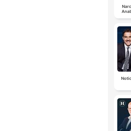
Narc
Anab
Notic