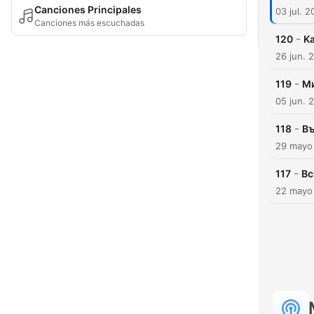
Canciones Principales
03 jul. 
Canciones más escuchadas
-
120
K
26 jun. 
-
119
Ми
05 jun. 
-
118
Въ
29 mayo
-
117
Вс
22 mayo