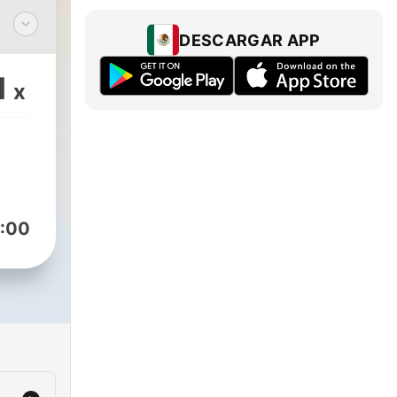
DESCARGAR APP
1
x
:00