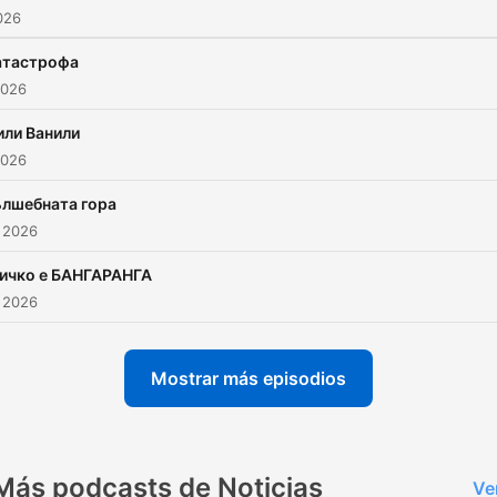
2026
атастрофa
2026
ли Ванили
2026
лшебната гора
 2026
ичко е БАНГАРАНГА
 2026
Mostrar más episodios
Más podcasts de Noticias
Ve