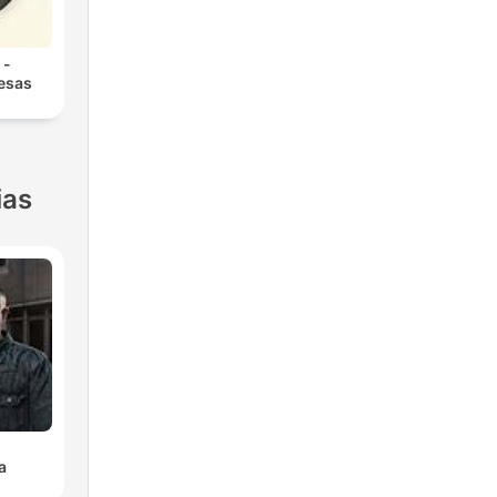
 -
 esas
ias
a