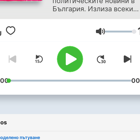
политическите новини в
България. Излиза всеки
петък
Volumen
:00
00
ios
оделено пътуване