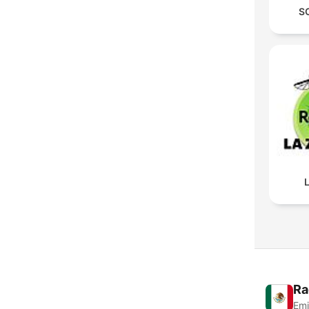
S
Ra
Emi