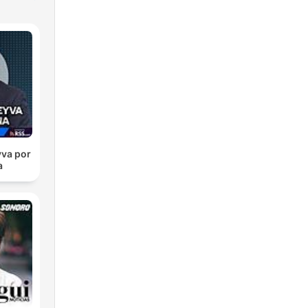
va por
a