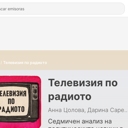
Телевизия по радиото
Телевизия по
радиото
Анна Цолова, Дарина Сарелска, Миролю
Седмичен анализ на