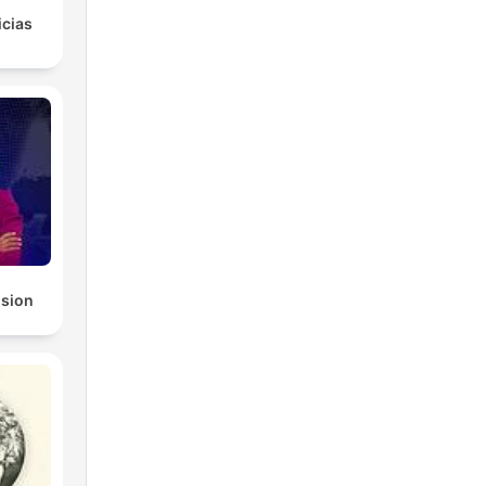
icias
ision