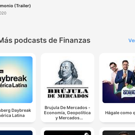
imonio (Trailer)
2020
Más podcasts de Finanzas
Ve
Brujula De Mercados -
berg Daybreak
Economía, Geopolítica
Hágale como q
érica Latina
y Mercados
Financieros.