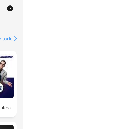
r todo
uiera