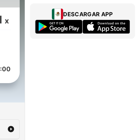
DESCARGAR APP
1
x
:00