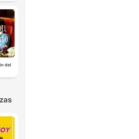
in del
nzas