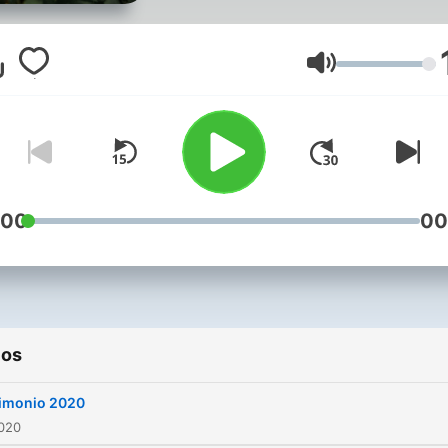
Volumen
:00
00
ios
imonio 2020
2020