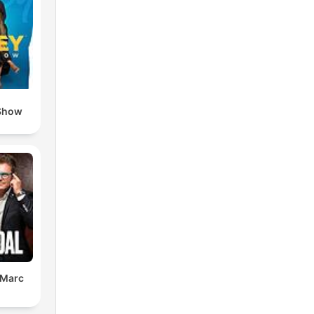
Show
 Marc