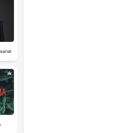
arial
A