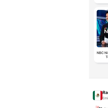
NBC Ni
T
Ra
Emi