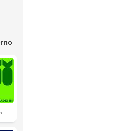
erno
n