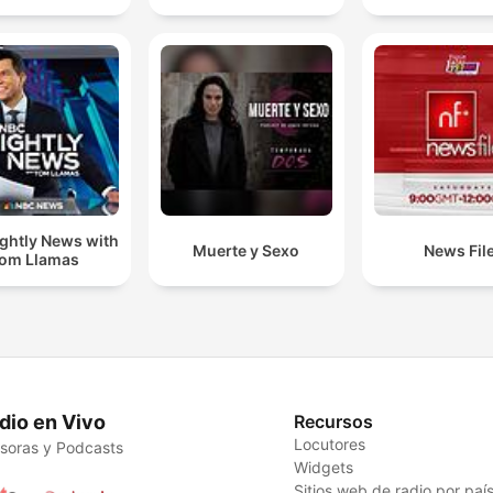
ghtly News with
Muerte y Sexo
News Fil
om Llamas
dio en Vivo
Recursos
Locutores
soras y Podcasts
Widgets
Sitios web de radio por paí