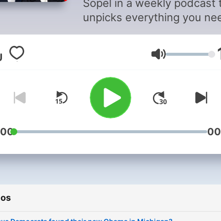
Sopel in a weekly podcast 
unpicks everything you ne
to know about the world o
politics - all of it delivered 
Volumen
Emily and Jon’s astute
analysis, world-class insig
and wry sense of humour.
Episodes are available eve
Tuesday/Wednesday. You can
visit our website here
:00
00
https://www.thenewsagent
The News Agents USA is a
Global Player Original podc
and production. For
ios
advertising opportunities 
this podcast, email: