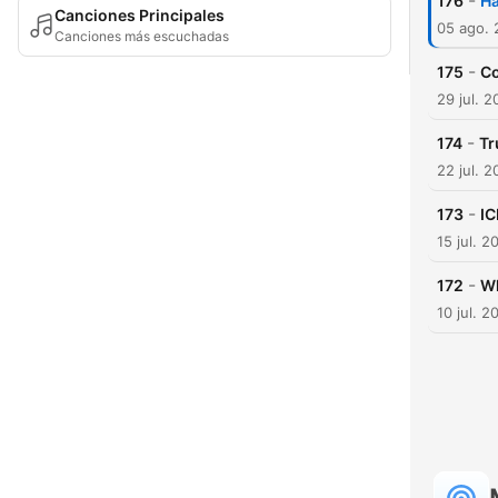
-
176
Ha
Canciones Principales
05 ago.
Canciones más escuchadas
-
175
Co
29 jul. 
-
174
Tr
22 jul. 
-
173
IC
15 jul. 2
-
172
Wh
10 jul. 2