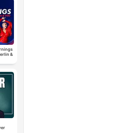
rnings
erlin &
wer