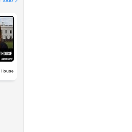
r todo
e House