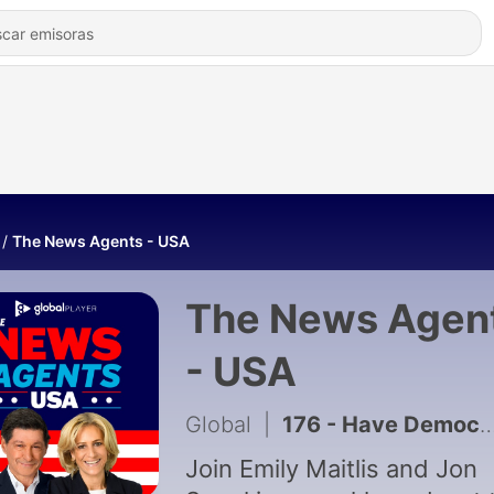
The News Agents - USA
The News Agen
- USA
Global
|
176 - Have Democrats found their new Obama in Michigan?
Join Emily Maitlis and Jon