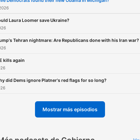
ve Democrats found their new Obama in Michigan?
GlobalStudiosSales@globa
 2026
uld Laura Loomer save Ukraine?
2026
ump's Tehran nightmare: Are Republicans done with his Iran war?
2026
E kills again
026
y did Dems ignore Platner's red flags for so long?
026
Mostrar más episodios