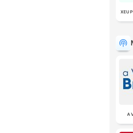
XEU P
A 