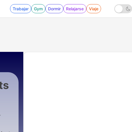
Trabajar
Gym
Dormir
Relajarse
Viaje
ts