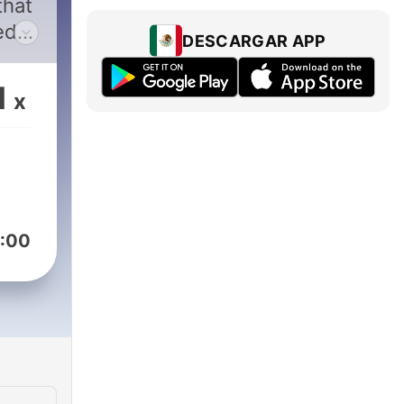
that
ed
DESCARGAR APP
f US
with
1
x
ht
ry
:00
s.co.uk/
ast
on