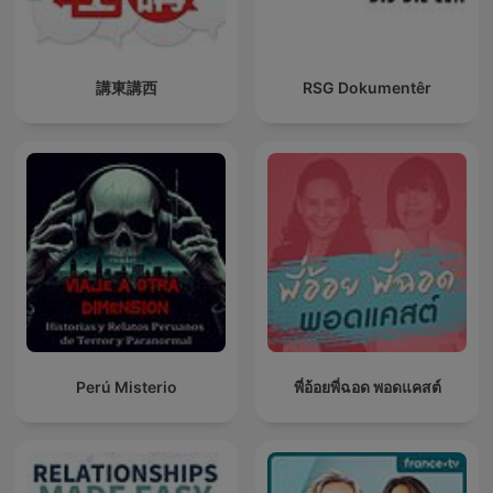
講東講西
RSG Dokumentêr
Perú Misterio
พี่อ้อยพี่ฉอด พอดแคสต์