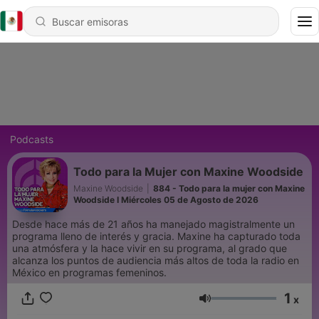
Podcasts
Todo para la Mujer con Maxine Woodside
Maxine Woodside
|
884 - Todo para la mujer con Maxine
Woodside I Miércoles 05 de Agosto de 2026
Desde hace más de 21 años ha manejado magistralmente un
programa lleno de interés y gracia. Maxine ha capturado toda
una atmósfera y la hace vivir en su programa, al grado que
alcanza los puntos de audiencia más altos de toda la radio en
México en programas femeninos.
1
x
Volumen