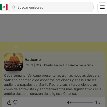
Podcasts
Vaticano
EWTN
|
317 - El arte sacro: Un camino hacia Dios
Cada semana, Vaticano presenta las últimas noticias desde el
Vaticano por medio de aspectos noticiosos y análisis de las
audiencia papales del Santo Padre y sus intervenciones, así
como de entrevistas y acontecimientos mas significativos en el
ámbito desde el corazón de la Iglesia Católica.
1
x
Volumen