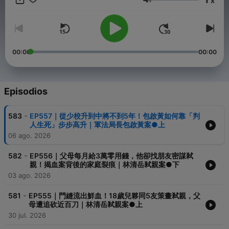
x
- Hosting provided by
SoundOn
Volumen
00:00
00:00
Episodios
-
583
EP557｜從少校升到中將不到5年！包啟黃如何靠「判
人生死」步步高升｜軍法局長包啟黃案●上
06 ago. 2026
-
582
EP556｜父母每月給3萬零用錢，他卻找朋友密謀弒
親！揭血案背後的家庭裂痕｜林清岳弒親案●下
03 ago. 2026
-
581
EP555｜門縫流出鮮血！18歲兒夥同5友策畫弒親，父
母遭追砍近百刀｜林清岳弒親案●上
30 jul. 2026