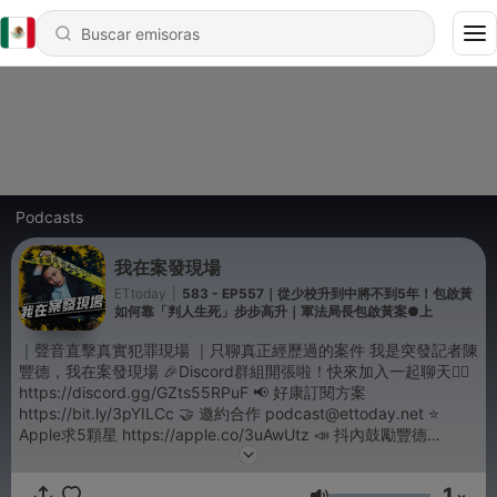
Podcasts
我在案發現場
ETtoday
|
583 - EP557｜從少校升到中將不到5年！包啟黃
如何靠「判人生死」步步高升｜軍法局長包啟黃案●上
｜聲音直擊真實犯罪現場 ｜只聊真正經歷過的案件 我是突發記者陳
豐德，我在案發現場 🎉Discord群組開張啦！快來加入一起聊天👉🏻
https://discord.gg/GZts55RPuF 📢 好康訂閱方案
https://bit.ly/3pYILCc 🤝 邀約合作 podcast@ettoday.net ⭐
Apple求5顆星 https://apple.co/3uAwUtz 📣 抖內鼓勵豐德
https://bit.ly/2SK5P9G 🙋‍♂️ 來ig找我 https://bit.ly/2GCrgE6 🙋‍♂️ FB
也有 https://bit.ly/3ePgNCj 📹 YT影音版 https://bit.ly/3pHj2Nn -
1