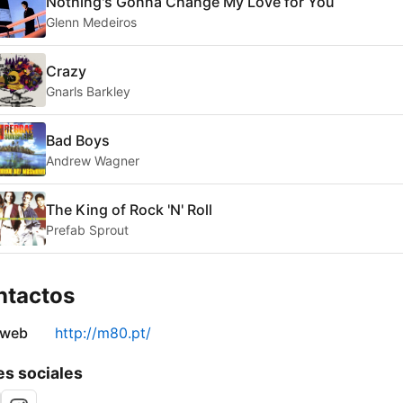
Nothing's Gonna Change My Love for You
Glenn Medeiros
Crazy
Gnarls Barkley
Bad Boys
Andrew Wagner
The King of Rock 'N' Roll
Prefab Sprout
ntactos
 web
http://m80.pt/
s sociales