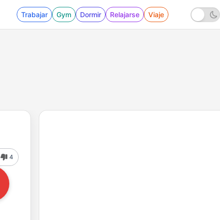
Trabajar
Gym
Dormir
Relajarse
Viaje
4