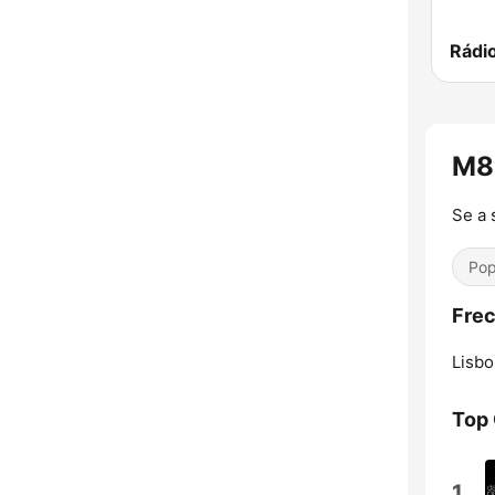
Rádi
M8
Se a 
Pop
Frec
Lisbo
Top
1