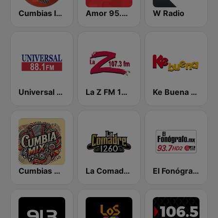
Cumbias Inmortales Radio
Amor 95.3 FM
W Radio
Universal 88.1 FM
La Z FM 107.3
Ke Buena 92.9 FM
Cumbias Mix
La Comadre 1260 AM
El Fonógrafo HD2