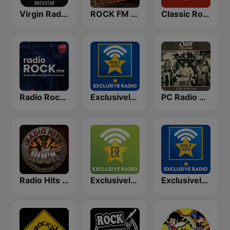
Virgin Radio AC/DC
ROCK FM ROLLING STONES
Classic Rock Universal
Radio Rock MX
Exclusively AC/DC - HITS
PC Radio Ozzy Osbourne
Radio Hits Rock
Exclusively AC/DC
Exclusively Queen - HITS