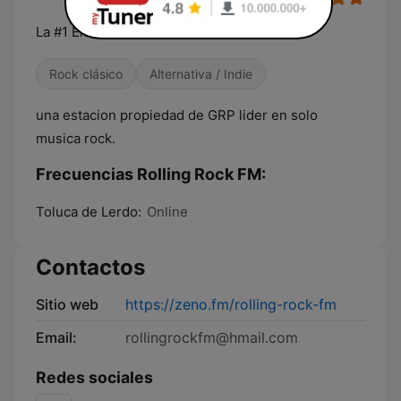
La #1 En Rock
Rock clásico
Alternativa / Indie
una estacion propiedad de GRP lider en solo
musica rock.
Frecuencias Rolling Rock FM:
Toluca de Lerdo:
Online
Contactos
Sitio web
https://zeno.fm/rolling-rock-fm
Email:
rollingrockfm@hmail.com
Redes sociales