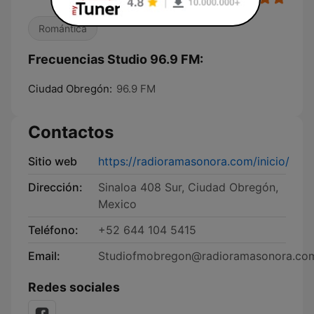
Romántica
Frecuencias Studio 96.9 FM:
Ciudad Obregón:
96.9 FM
Contactos
Sitio web
https://radioramasonora.com/inicio/
Dirección:
Sinaloa 408 Sur, Ciudad Obregón,
Mexico
Teléfono:
+52 644 104 5415
Email:
Studiofmobregon@radioramasonora.co
Redes sociales