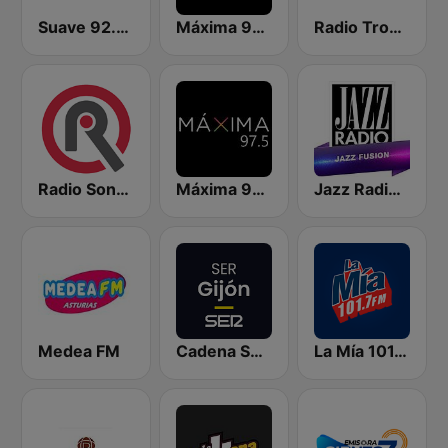
Suave 92.3 FM Hermosillo
Máxima 97.7 Ciudad Obregón
Radio Tropical 107.9 FM
Radio Sonora
Máxima 97.5 Cancún
Jazz Radio Jazz Fusion
Medea FM
Cadena SER Gijón
La Mía 101.7 FM