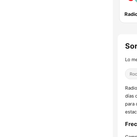
Sor
Lo me
Ro
Radio
días 
para 
estac
Frec
Camp