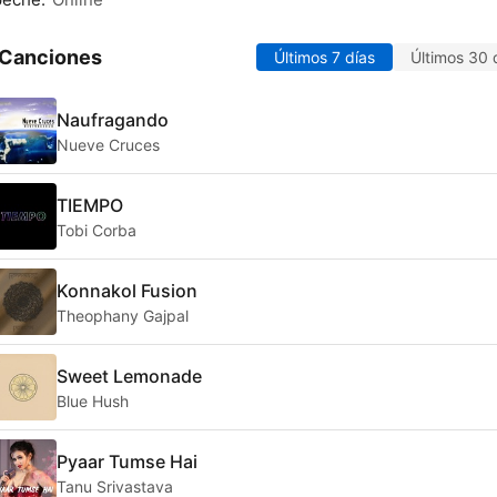
 Canciones
Últimos 7 días
Últimos 30 
Naufragando
Nueve Cruces
TIEMPO
Tobi Corba
Konnakol Fusion
Theophany Gajpal
Sweet Lemonade
Blue Hush
Pyaar Tumse Hai
Tanu Srivastava