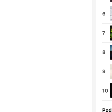
6
7
8
9
10
Pod