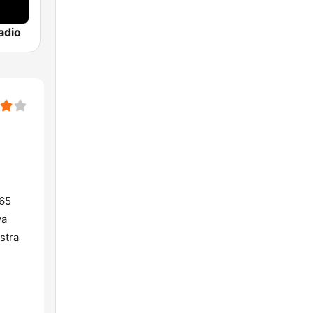
adio
365
va
stra