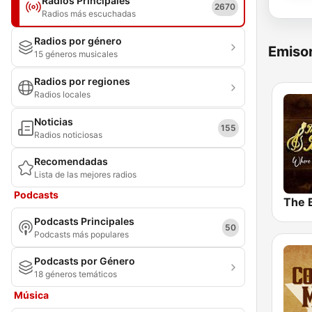
Radios Principales
2670
Radios más escuchadas
Radios por género
Emisor
15 géneros musicales
Radios por regiones
Radios locales
Noticias
155
Radios noticiosas
Recomendadas
Lista de las mejores radios
Podcasts
The 
Podcasts Principales
50
Podcasts más populares
Podcasts por Género
18 géneros temáticos
Música