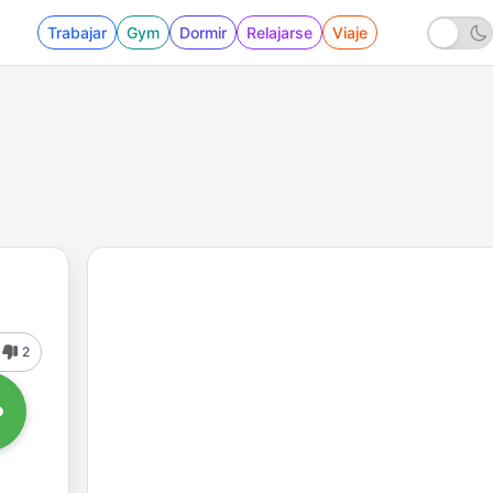
Trabajar
Gym
Dormir
Relajarse
Viaje
2